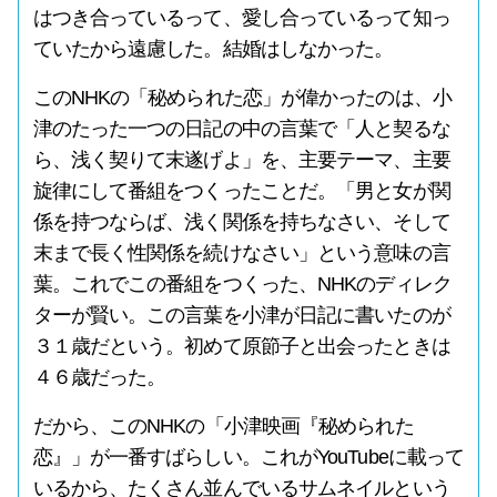
はつき合っているって、愛し合っているって知っ
ていたから遠慮した。結婚はしなかった。
このNHKの「秘められた恋」が偉かったのは、小
津のたった一つの日記の中の言葉で「人と契るな
ら、浅く契りて末遂げよ」を、主要テーマ、主要
旋律にして番組をつくったことだ。「男と女が関
係を持つならば、浅く関係を持ちなさい、そして
末まで長く性関係を続けなさい」という意味の言
葉。これでこの番組をつくった、NHKのディレク
ターが賢い。この言葉を小津が日記に書いたのが
３１歳だという。初めて原節子と出会ったときは
４６歳だった。
だから、このNHKの「小津映画『秘められた
恋』」が一番すばらしい。これがYouTubeに載って
いるから、たくさん並んでいるサムネイルという