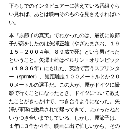
下ろしでのインタビュアーに答えている番組ぐら
い見れば、あとは映画そのものを見さえすればい
い。
本『原節子の真実』でわかったのは、最初に原節
子が恋をしたのは矢澤正雄（やざわまさお、１９
１５－２００４年、８９歳で死）という男だった
ということ。矢澤正雄はベルリン・オリンピック
（１９３６年）にも出た、英語で言うスプリンタ
ー（sprinter）、短距離走１００メートルとか２０
０メートルの選手だ。この人が、原がドイツに撮
影で行くことになったとき、ドイツについて教え
たことがきっかけで、つき合うようになった。矢
澤が軍隊に徴兵されて帰ってきて、よかったねと
いうつき合いまでしている。しかし、原節子は、
１年に３作か４作、映画に出て忙しいから、その