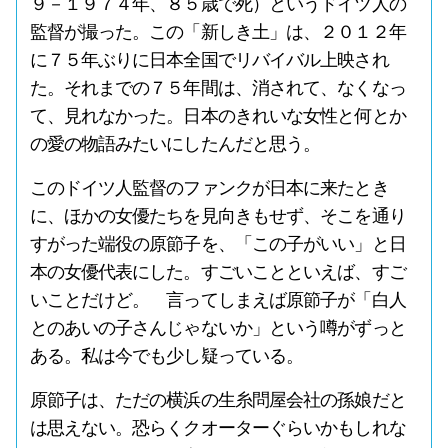
９－１９７４年、８５歳で死）というドイツ人の
監督が撮った。この「新しき土」は、２０１２年
に７５年ぶりに日本全国でリバイバル上映され
た。それまでの７５年間は、消されて、なくなっ
て、見れなかった。日本のきれいな女性と何とか
の愛の物語みたいにしたんだと思う。
このドイツ人監督のファンクが日本に来たとき
に、ほかの女優たちを見向きもせず、そこを通り
すがった端役の原節子を、「この子がいい」と日
本の女優代表にした。すごいことといえば、すご
いことだけど。 言ってしまえば原節子が「白人
とのあいの子さんじゃないか」という噂がずっと
ある。私は今でも少し疑っている。
原節子は、ただの横浜の生糸問屋会社の孫娘だと
は思えない。恐らくクオーターぐらいかもしれな