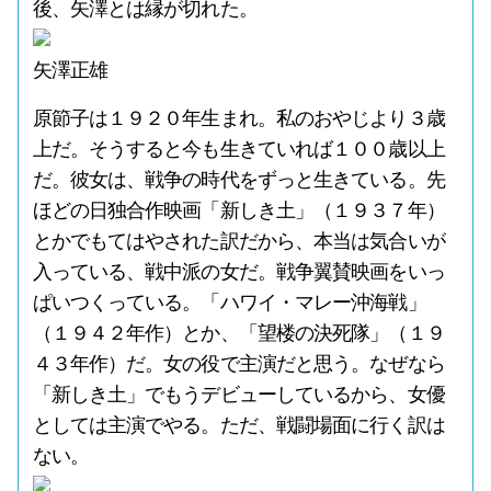
後、矢澤とは縁が切れた。
矢澤正雄
原節子は１９２０年生まれ。私のおやじより３歳
上だ。そうすると今も生きていれば１００歳以上
だ。彼女は、戦争の時代をずっと生きている。先
ほどの日独合作映画「新しき土」（１９３７年）
とかでもてはやされた訳だから、本当は気合いが
入っている、戦中派の女だ。戦争翼賛映画をいっ
ぱいつくっている。「ハワイ・マレー沖海戦」
（１９４２年作）とか、「望楼の決死隊」（１９
４３年作）だ。女の役で主演だと思う。なぜなら
「新しき土」でもうデビューしているから、女優
としては主演でやる。ただ、戦闘場面に行く訳は
ない。