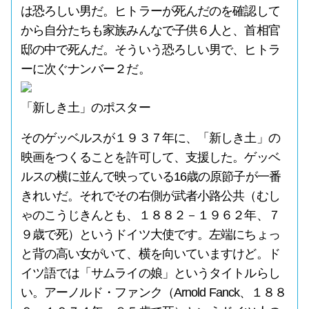
は恐ろしい男だ。ヒトラーが死んだのを確認して
から自分たちも家族みんなで子供６人と、首相官
邸の中で死んだ。そういう恐ろしい男で、ヒトラ
ーに次ぐナンバー２だ。
「新しき土」のポスター
そのゲッベルスが１９３７年に、「新しき土」の
映画をつくることを許可して、支援した。ゲッベ
ルスの横に並んで映っている16歳の原節子が一番
きれいだ。それでその右側が武者小路公共（むし
ゃのこうじきんとも、１８８２－１９６２年、７
９歳で死）というドイツ大使です。左端にちょっ
と背の高い女がいて、横を向いていますけど。ド
イツ語では「サムライの娘」というタイトルらし
い。アーノルド・ファンク（Arnold Fanck、１８８