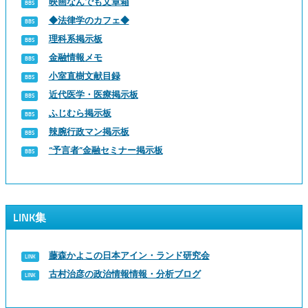
映画なんでも文章箱
◆法律学のカフェ◆
理科系掲示板
金融情報メモ
小室直樹文献目録
近代医学・医療掲示板
ふじむら掲示板
辣腕行政マン掲示板
“予言者”金融セミナー掲示板
LINK集
藤森かよこの日本アイン・ランド研究会
古村治彦の政治情報情報・分析ブログ