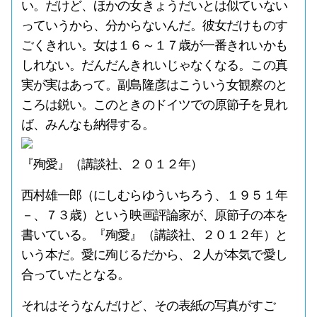
い。だけど、ほかの女きょうだいとは似ていない
っていうから、分からないんだ。彼女だけものす
ごくきれい。女は１６～１７歳が一番きれいかも
しれない。だんだんきれいじゃなくなる。この真
実が実はあって。副島隆彦はこういう女観察のと
ころは鋭い。このときのドイツでの原節子を見れ
ば、みんなも納得する。
『殉愛』（講談社、２０１２年）
西村雄一郎（にしむらゆういちろう、１９５１年
－、７３歳）という映画評論家が、原節子の本を
書いている。『殉愛』（講談社、２０１２年）と
いう本だ。愛に殉じるだから、２人が本気で愛し
合っていたとなる。
それはそうなんだけど、その表紙の写真がすご