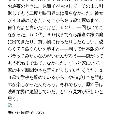
お通夜のときに、原節子が号泣して、そのまま引
退してもう二度と映画界には戻らなかった。彼女
が４３歳のときだ。そこから９５歳で死ぬまで、
何年だよと言いたいけど、５２年、一回も出てこ
なかった。５０代、６０代までなら鎌倉の家の庭
に出てきたり、買い物に行ったりしたらしい。恐
らく７０歳ぐらいを越すと――周りで日本版のパ
パラッチみたいなのがいたんだろう――嫌がって
もう死ぬまで出てこなかった。ずっと家にいて、
家の中で新聞や本を読んだりしていたそうだ。１
４歳で学校を辞めているから、やっぱり本を読む
のが楽しかったんだろう。それでもう、原節子は
映画業界に絶望していた、という見方が正しいと
思う。
老いた原節子（右）