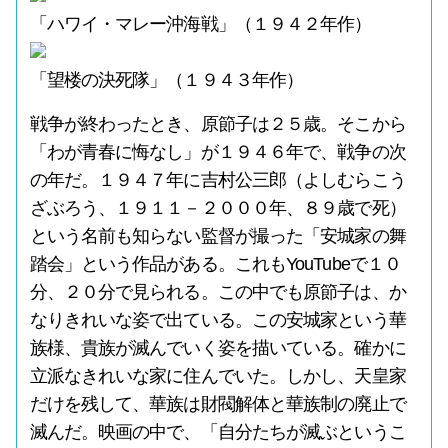
「ハワイ・マレー沖海戦」（１９４２年作）
「望楼の決死隊」（１９４３年作）
戦争が終わったとき、原節子は２５歳。そこから
「わが青春に悔なし」が１９４６年で、戦争の次
の年だ。１９４７年に吉村公三郎（よしむらこう
ざぶろう、１９１１－２０００年、８９歳で死）
という名前も知らない監督が撮った「安城家の舞
踏会」という作品がある。これもYouTubeで１０
分、２０分で見られる。この中でも原節子は、か
なりきれいな姿で出ている。この安城家という華
族様、貴族が滅んでいく姿を描いている。確かに
立派なきれいな家に住んでいた。しかし、天皇家
だけを残して、華族は財閥解体と華族制の廃止で
滅んだ。映画の中で、「自分たちが滅ぶというこ