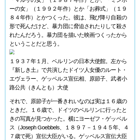
「マルサの女」（１９８７年作）とか、「ミンボ
ーの女」（１９９２年作）とか「お葬式」（１９
８４年作）とかつくった。彼は、飛び降り自殺の
形で死んだけど、暴力団に脅迫されたりして殺さ
れたんだろう。暴力団を描いた映画つくったから
ということだと思う。
１９３７年１月、ベルリンの日本大使館。左から
『新しき土』で共演したドイツ人女優のルート・
エヴェラー、ゲッペルス宣伝相、原節子、武者小
路公共（きんとも）大使
それで、原節子が一番きれいなのは実は１６歳の
ときだ。１６歳で、ドイツのベルリンに行ったと
きの写真が見つかった。横にヨーゼフ・ゲッベル
ス（Joseph Goebbels、１８９７－１９４５年、４
７歳で死）宣伝大臣がいる。ゲッベルス宣伝大臣