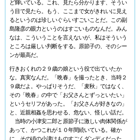
ど輝いている。これ、見たら分かります、そうい
う目で見たら。もう、ここまで女がきれいに見え
るというのは珍しいぐらいすごいことだ。この副
島隆彦の眼力というのはすごいものなんだ。みん
なは、こういうことを言えないが、私はそういう
ところは厳しい判断をする。原節子の、そのシー
ンが最高だ。
行きおくれの２９歳の娘という役で出ていたか
な。真実なんだ。「晩春」を撮ったとき、当時２
９歳だよ。やっぱりそうだ、「麦秋」ではなく、
その「晩春」の中で「お父さんとずっといたい」
というセリフがあった。「お父さんが好きなの」
と、近親相姦を思わせる、危ない、怪しい話だ。
当時の小津安二郎と原節子に激しい肉体関係が
あって、かつこれが１０年間続いている。確か
に、その頃の小津はものすごくダンディだった。