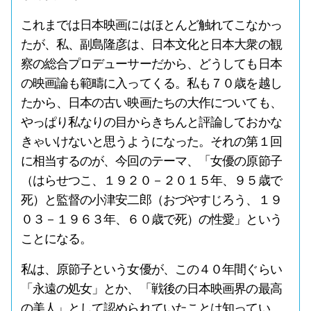
これまでは日本映画にはほとんど触れてこなかっ
たが、私、副島隆彦は、日本文化と日本大衆の観
察の総合プロデューサーだから、どうしても日本
の映画論も範疇に入ってくる。私も７０歳を越し
たから、日本の古い映画たちの大作についても、
やっぱり私なりの目からきちんと評論しておかな
きゃいけないと思うようになった。それの第１回
に相当するのが、今回のテーマ、「女優の原節子
（はらせつこ、１９２０－２０１５年、９５歳で
死）と監督の小津安二郎（おづやすじろう、１９
０３－１９６３年、６０歳で死）の性愛」という
ことになる。
私は、原節子という女優が、この４０年間ぐらい
「永遠の処女」とか、「戦後の日本映画界の最高
の美人」として認められていたことは知ってい