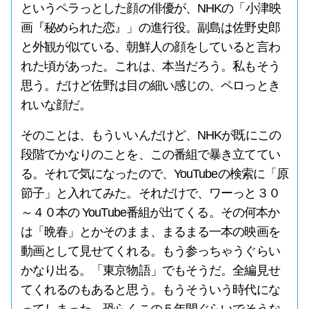
というペラっとした顔の俳優が、NHKの「小津映
画『秘められた恋』」の進行役。副島は佐野史郎
と外観が似ている、朝鮮人の顔をしていると言わ
れた頃があった。これは、本当だろう。私もそう
思う。だけど佐野は目の細い感じの、ペロっとき
れいな顔だ。
そのことは、もういいんだけど、NHKが既にこの
段階でかなりのことを、この番組で暴き立ててい
る。それで気になったので、YouTubeの検索に「原
節子」と入れてみた。それだけで、ワーっと３０
～４０本の YouTube番組が出てくる。その何本か
は「晩春」とかそのまま、まるまる一本の映画を
動画として見せてくれる。もう参っちゃうぐらい
かなり出る。「東京物語」でもそうだ。全編見せ
てくれるのもあると思う。もうそういう時代にな