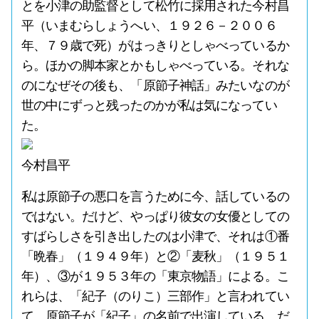
とを小津の助監督として松竹に採用された今村昌
平（いまむらしょうへい、１９２６－２００６
年、７９歳で死）がはっきりとしゃべっているか
ら。ほかの脚本家とかもしゃべっている。それな
のになぜその後も、「原節子神話」みたいなのが
世の中にずっと残ったのかが私は気になってい
た。
今村昌平
私は原節子の悪口を言うために今、話しているの
ではない。だけど、やっぱり彼女の女優としての
すばらしさを引き出したのは小津で、それは①番
「晩春」（１９４９年）と②「麦秋」（１９５１
年）、③が１９５３年の「東京物語」による。こ
れらは、「紀子（のりこ）三部作」と言われてい
て、原節子が「紀子」の名前で出演している。だ