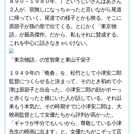
８９０－１９８０年、）というじいさんばあさん
２人が、宿無しになっちゃったと言いながら尾道
に帰っていく。尾道での様子とかも映る。そこに
原節子が孫の形で出てくる。とにかく「東京物
語」が最高傑作。だから、私もそれに賛成する。
これを中心に話さなきゃいけない。
「東京物語」の笠智衆と東山千栄子
１９４９年の「晩春」を、松竹として小津安二郎
監督につくらせると決まって、そのとき初めて小
津は原節子と出会った。小津安二郎の顔がポーっ
と赤くなったと横にいた人が話している。それ以
来もう本気だ。その時期すでに小津安二郎は、大
映画監督として女優たちから評判が高かった。
「ギャラが半分でもいいから、尊敬している小津
先生の映画に出ます」と、女優たちがこぞって言