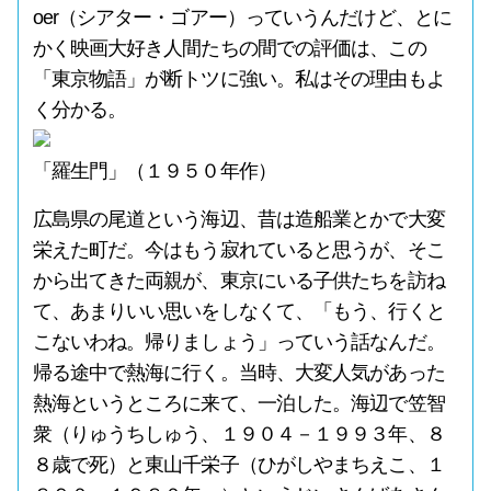
oer（シアター・ゴアー）っていうんだけど、とに
かく映画大好き人間たちの間での評価は、この
「東京物語」が断トツに強い。私はその理由もよ
く分かる。
「羅生門」（１９５０年作）
広島県の尾道という海辺、昔は造船業とかで大変
栄えた町だ。今はもう寂れていると思うが、そこ
から出てきた両親が、東京にいる子供たちを訪ね
て、あまりいい思いをしなくて、「もう、行くと
こないわね。帰りましょう」っていう話なんだ。
帰る途中で熱海に行く。当時、大変人気があった
熱海というところに来て、一泊した。海辺で笠智
衆（りゅうちしゅう、１９０４－１９９３年、８
８歳で死）と東山千栄子（ひがしやまちえこ、１