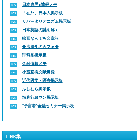
日本政界●情報メモ
「在外」日本人掲示板
リバータリアニズム掲示板
日本英語の謎を解く
映画なんでも文章箱
◆法律学のカフェ◆
理科系掲示板
金融情報メモ
小室直樹文献目録
近代医学・医療掲示板
ふじむら掲示板
辣腕行政マン掲示板
“予言者”金融セミナー掲示板
LINK集