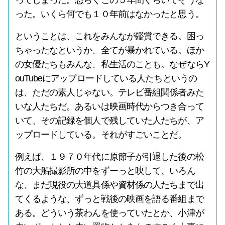
ってしまった。恐らくこの５年間ぐらいでそうな
った。いくら何でも１０年前はなかったと思う。
ということは、これをみんなが鑑賞できる。困っ
ちゃったなというか、全てが暴かれている。ほか
の女優たちもみんな、私生活のことも。なぜならY
ouTubeにアップロードしている人たちというの
は、ただの素人じゃない。テレビ番組関係者みた
いな人たちだ。あるいは映画時代からつき合って
いて、その記録を個人で残していた人たちが、ア
ップロードしている。それがすごいことだ。
例えば、１９７０年代に原節子が引退した後の松
竹の大船撮影所の中をずーっと映して、いろん
な、まだ現役の大道具係や資材係の人たちまで出
てくるような、ずっと戦後の映画を語る番組まで
ある。どういう茶わんを使っていたとか、小津が