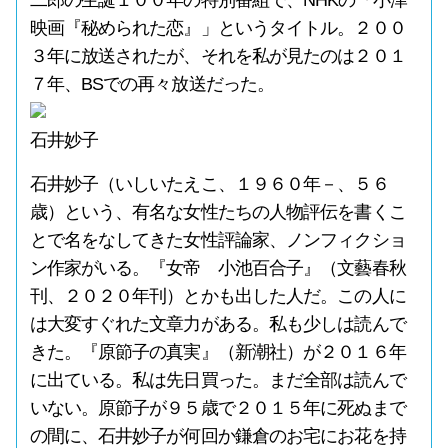
二郎の生誕１００年の特別番組で、NHKの「小津
映画『秘められた恋』」というタイトル。２００
３年に放送されたが、それを私が見たのは２０１
７年、BSでの再々放送だった。
石井妙子
石井妙子（いしいたえこ、１９６０年－、５６
歳）という、有名な女性たちの人物評伝を書くこ
とで名をなしてきた女性評論家、ノンフィクショ
ン作家がいる。『女帝 小池百合子』（文藝春秋
刊、２０２０年刊）とかも出した人だ。この人に
は大変すぐれた文章力がある。私も少しは読んで
きた。『原節子の真実』（新潮社）が２０１６年
に出ている。私は先日買った。まだ全部は読んで
いない。原節子が９５歳で２０１５年に死ぬまで
の間に、石井妙子が何回か鎌倉のお宅にお花を持