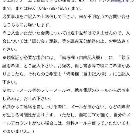
※上のフォームで送信できない場合は、eメールアドレス
snsi@snsi.jp
まで、またはFAX（048-788-1854）まで。
必要事項をご記入の上送信して下さい。何か不明な点のお問い合せ
もこちらにお願いします。
※ご入金いただいた会費については途中返却はできませんので、入
会については「囲む会」定款、等を読み充分納得の上、お申込みく
ださい。
※領収証が必要な場合には、「備考欄（自由記入欄）」に、「領収
証を希望」とご記入下さい。お宛名、但し書き等で特にご希望があ
りましたら、それらのご希望も「備考欄（自由記入欄）」にご記入
下さい。
※ホットメール等のフリーメールや、携帯電話のメールからのお申
し込みは、お止め下さい。
私共からご連絡を差し上げる際に、メールが届かない、などの障害
が生じる可能性があります。（ただし、自宅にPCが無く、自分のメ
ールアカウントがない場合には、無料メールを使っていただいても
かまいません。）