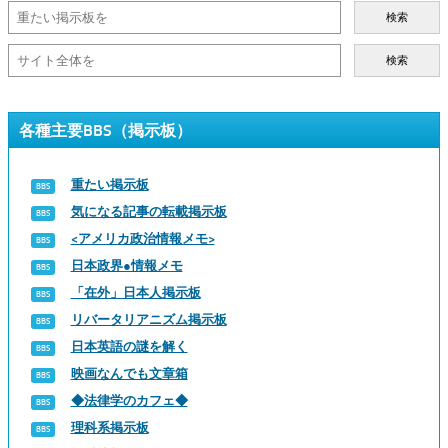
検索
検索
各種主要BBS（掲示板）
重たい掲示板
気になる記事の転載掲示板
<アメリカ政治情報メモ>
日本政界●情報メモ
「在外」日本人掲示板
リバータリアニズム掲示板
日本英語の謎を解く
映画なんでも文章箱
◆法律学のカフェ◆
理科系掲示板