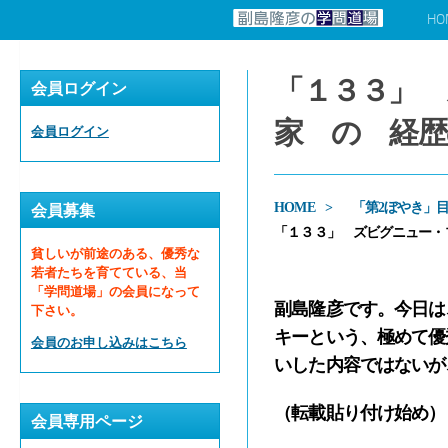
HO
コンテンツへスキップ
「１３３」
会員ログイン
家 の 経歴
会員ログイン
HOME
「第2ぼやき」
会員募集
「１３３」 ズビグニュー・
貧しいが前途のある、優秀な
若者たちを育てている、当
「学問道場」の会員になって
副島隆彦です。今日は
下さい。
キーという、極めて優
会員のお申し込みはこちら
いした内容ではないが
（転載貼り付け始め）
会員専用ページ