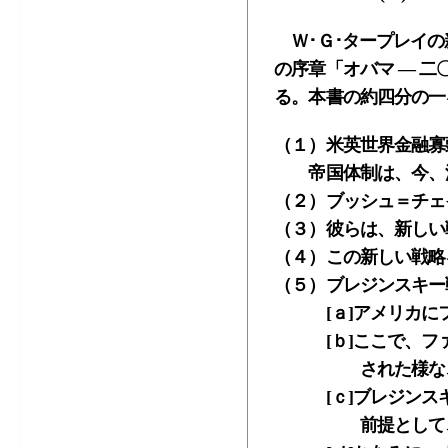
Ｗ･Ｇ･タープレイの
の序章「オバマ ― 
る。本書の約四分の一
（１）米英世界金融寡
帝国体制は、今、深
（２）ブッシュ＝チェ
（３）彼らは、新しい
（４）この新しい戦略
（５）ブレジンスキー
[ａ]アメリカにフ
[ｂ]ここで、ファ
された様な、草の
[ｃ]ブレジンスキ
前提として、その