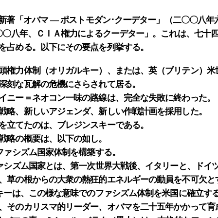
新著「オバマ ― ポストモダン･クーデター」（二〇〇八年
二〇〇八年、ＣＩＡ権力によるクーデター」。これは、七十
を占める。以下にその要点を列挙する。
頭権力体制（オリガルキー）、または、英（ブリテン）米
刻な瓦解の危機にさらされて居る。
イニー＝ネオコン一味の路線は、完全な失敗に終わった。
戦略、新しいアジェンダ、新しい作戦計画を採用した。
を立てたのは、ブレジンスキーである。
戦略の概要は、以下の如し。
ァシズム国家体制を構築する。
シズム国家とは、第一次世界大戦後、イタリーと、ドイ
根からの大衆の熱狂的エネルギーの動員を不可欠と
ーは、この様な意味でのファシズム体制を米国に確立す
カリスマ的リーダー、オバマを二十五年かかって育