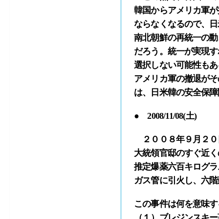
韓国からアメリカ軍が
ならなくなるので、日
南北朝鮮の再統一の動
だろう。統一が実現す
選択しない可能性もあ
アメリカ軍の撤退がそ
は、日米韓の安全保障
● 2008/11/08(土)
２００８年９月２０
大統領官邸のすぐ近く
推定爆薬六百キログラ
ガス管に引火し、六階
この事件は何を意味す
（１）ブレジンスキー