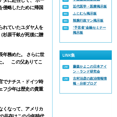
ナダに赴任して、 ポー
近代医学・医療掲示板
を侵略したために帰国
ふじむら掲示板
辣腕行政マン掲示板
られていたユダヤ人を
“予言者”金融セミナー
掲示板
（杉原千畝が死後に贈
年務めた。 さらに世
LINK集
した。 この父ありてこ
藤森かよこの日本アイ
ン・ランド研究会
古村治彦の政治情報情
官でナチス・ドイツ時
報・分析ブログ
ェフ少年は歴史の貴重
なくなって、アメリカ
ムの共存はこの少年時代