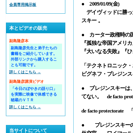
● 2009/01/09(金)
会員専用掲示板
デイヴィッドに勝った
スキー 。
本とビデオの販売
● カーター政権時の
副島隆彦本
『孤独な帝国アメリカ
副島隆彦先生と弟子たちの
『大いなる失敗』『ひ
書籍をご紹介しています。
外部リンクから購入するこ
「テクネトロニック・エー
とも可能です。
詳しくはこちら →
ビグネフ・ブレジンスキー
副島隆彦講演ビデオ
● ブレジンスキーは、「
「今日のぼやきの語り口」
を実際に映像で体感できる
てない。 de facto pro
秘蔵のＶＴＲ
詳しくはこちら →
de facto prot
● ブレジンスキーの
当サイトについて