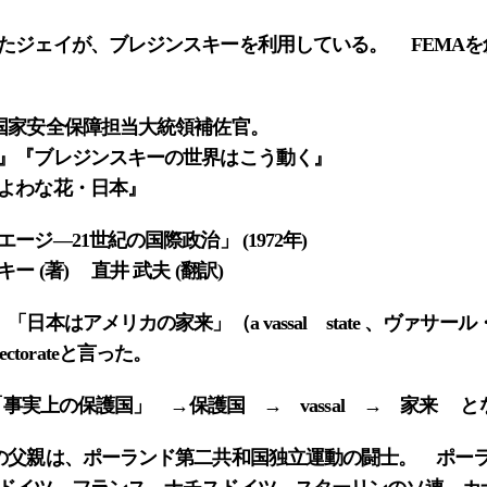
ジェイが、ブレジンスキーを利用している。 FEMAを
国家安全保障担当大統領補佐官。
』『ブレジンスキーの世界はこう動く』
よわな花・日本』
ジ―21世紀の国際政治」 (1972年)
 (著) 直井 武夫 (翻訳)
日本はアメリカの家来」（a vassal state 、ヴァサ
tectorateと言った。
ectorate 「事実上の保護国」 →保護国 → vassal → 家
父親は、ポーランド第二共和国独立運動の闘士。 ポー