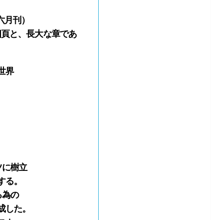
六月刊）
四頁と、長大な章であ
世界
ツに樹立
する。
る為の
成した。