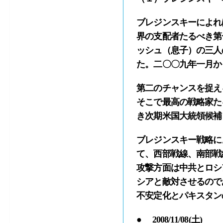
ブレジンスキーによれ
界の支配者たるべき第
ッシュ（息子）の三人
た。二〇〇九年一月か
第二のチャンスを捉
そこで最高の戦略家た
き次期米国大統領候補
ブレジンスキー戦略に
て、西部戦線、南部戦
攻撃方面は中共とロシ
シアと敵対させるので
不安定化とパキスタン
● 2008/11/08(土)