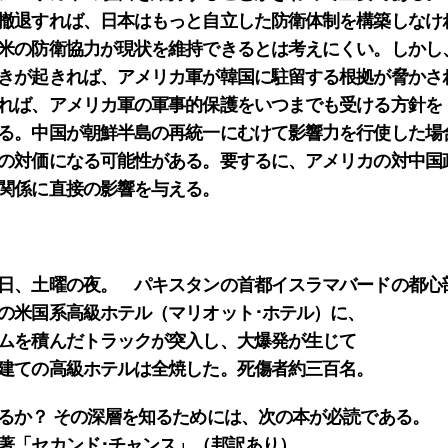
撤退すれば、日本はもっと自立した防衛体制を構築しなけ
米の防衛協力が現状を維持できるとは考えにくい。しかし
きが起きれば、アメリカ軍が韓国に駐留する根拠が脅かさ
れば、アメリカ軍の軍事的保護をいつまでも受ける方針を
る。中国が朝鮮半島の再統一にむけて影響力を行使した場
の対価になる可能性がある。要するに、アメリカの対中国
関係に直接の影響を与える。
日、土曜の夜。 パキスタンの首都イスラマバードの都心
の米国系高級ホテル（マリオット･ホテル）に、
ムを積んだトラックが突入し、大爆発が生じて
建ての高級ホテルは全焼した。死傷者約三百名。
るか？ その深層を知るためには、次の本が必読である。
著「セカンド･チャンス」（邦訳あり）