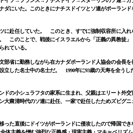
ドイツ→フランス→ナチスドイツ→スターリンのソ連→カ
ナダにいた。このときにナチスドイツとソ連がポーランド
ツに赴任していた。 このとき、すでに強制収容所に入れ
。 このことで、戦後にイスラエルから「正義の異教徒」
られている。
部省に勤務しながら在カナダポーランド人協会の会長を長
設立した名士中の名士だ。 1990年に93歳の天寿を全う
ンドの小シュラフタの家系に生まれ、父親はエリート外交
ン大粛清時代のソ連に赴任、一家で赴任したためズビグニ
移った直後にドイツがポーランドに侵攻したので帰国でき
。全体主義を憎む強烈な正義感・現実主義・マキャベリズ