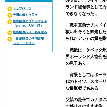
外交官。 ワイマール
ランド総領事としてカ
トップページ
できなくなった 。
今日のぼやき目次
副島隆彦のプロファイル
戦争直前ナチスドイ
（profile、人物寸評）
救い出そうと奔走した
副島隆彦へメールを送る
られたアレ）の賞を贈
「副島隆彦の学問道場」
へメールを送る
戦後は、ケベック州文
界ポーランド人協会を
の息子あり
背景としてはポーラ
代のドイツ、スターリ
な目撃者でもある
父親の赴任でカナダに
に移りそのまま永住 