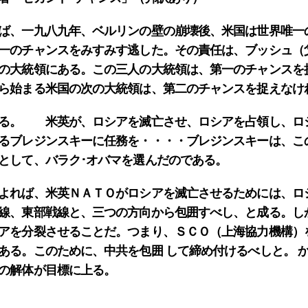
ば、一九八九年、ベルリンの壁の崩壊後、米国は世界唯一
一のチャンスをみすみす逃した。その責任は、ブッシュ（
の大統領にある。この三人の大統領は、第一のチャンスを
ら始まる米国の次の大統領は、第二のチャンスを捉えなけ
える。 米英が、ロシアを滅亡させ、ロシアを占領し、ロ
るブレジンスキーに任務を・・・・ブレジンスキーは、こ
として、バラク･オバマを選んだのである。
よれば、米英ＮＡＴＯがロシアを滅亡させるためには、ロ
線、東部戦線と、三つの方向から包囲すべし、と成る。し
アを分裂させることだ。つまり、ＳＣＯ（上海協力機構）
ある。このために、中共を包囲 して締め付けるべしと。 
の解体が目標に上る。