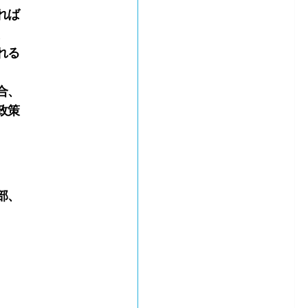
れば
、
れる
合、
政策
部、