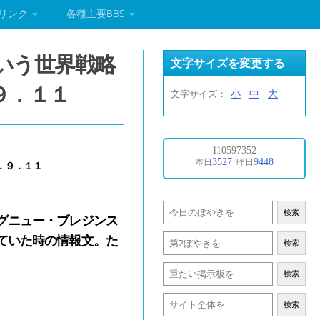
リンク
各種主要BBS
いう世界戦略
文字サイズを変更する
９．１１
小
中
大
文字サイズ：
．９．１１
検索
グニュー・ブレジンス
ていた時の情報文。た
検索
検索
検索