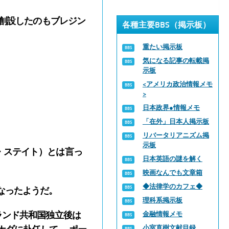
創設したのもブレジン
各種主要BBS（掲示板）
重たい掲示板
気になる記事の転載掲
示板
<アメリカ政治情報メモ
>
日本政界●情報メモ
「在外」日本人掲示板
リバータリアニズム掲
示板
ール・ステイト）とは言っ
日本英語の謎を解く
映画なんでも文章箱
◆法律学のカフェ◆
来 となったようだ。
理科系掲示板
ランド共和国独立後は
金融情報メモ
小室直樹文献目録