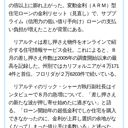
の倍以上に膨れ上がった。変動金利（ＡＲＭ）型
住宅ローンの金利リセット（見直し）で、サブプ
ライム（信用力の低い借り手向け）ローンの支払
い負担が増えたことが背景にある。
リアルティは差し押さえ物件をオンラインで紹
介する住宅情報サービス会社。これによると、８
月の差し押さえ件数は2005年の調査開始以来の最
高を記録した。州別ではカリフォルニアが４万171
4件と首位。フロリダが２万6203件で続いている。
リアルティのリック・シャーガ執行副社長はイ
ンタビューで８月の急増について、「差し押さえ
の新たな波が押し寄せ始めたに過ぎない」と語
る。「ローン開始年の超低金利でしか住宅を購入
できなかったのに、金利が上昇し選択の余地がな
くなってしまった借り手は多数いる」と述べた。