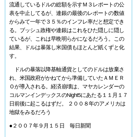
流通しているドルの総額を示すＭ３レポートの公
表を中止してるが、連銀の最後のレポートの数値
からみて一年で３５％のインフレ率だと想定でき
る。ブッシュ政権や連銀はこれをひた隠しに隠し
ているが、これは早晩明らかになるだろう。この
結果、ドルは暴落し米国債もほとんど紙くずと化
す。
ドルの暴落以降基軸通貨としてのドルは放棄さ
れ、米国政府がかねてから準備していたＡＭＥＲ
Ｏが導入される。経済崩壊は、マヤカレンダーの
コルマンインデックスのNight5にあたる１１月１７
日前後に起こるはずだ。 ２００８年のアメリカは
地獄をみるだろう
●２００７年９月１５日 毎日新聞