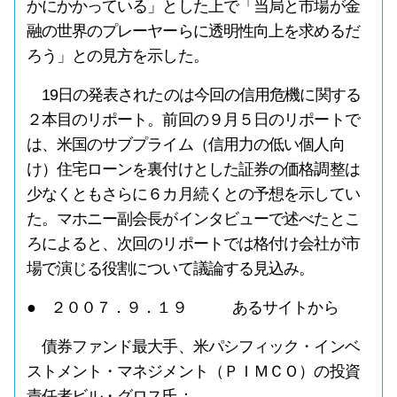
かにかかっている」とした上で「当局と市場が金
融の世界のプレーヤーらに透明性向上を求めるだ
ろう」との見方を示した。
19日の発表されたのは今回の信用危機に関する
２本目のリポート。前回の９月５日のリポートで
は、米国のサブプライム（信用力の低い個人向
け）住宅ローンを裏付けとした証券の価格調整は
少なくともさらに６カ月続くとの予想を示してい
た。マホニー副会長がインタビューで述べたとこ
ろによると、次回のリポートでは格付け会社が市
場で演じる役割について議論する見込み。
● ２００７．９．１９ あるサイトから
債券ファンド最大手、米パシフィック・インベ
ストメント・マネジメント（ＰＩＭＣＯ）の投資
責任者ビル・グロス氏：