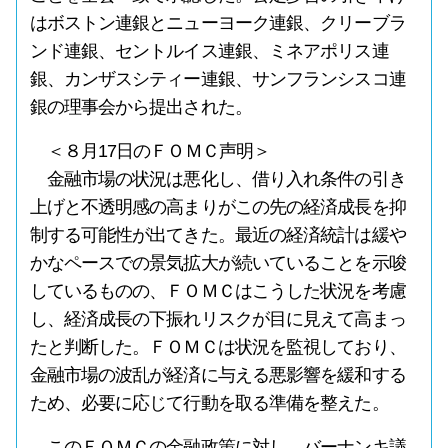
はボストン連銀とニューヨーク連銀、クリーブラ
ンド連銀、セントルイス連銀、ミネアポリス連
銀、カンザスシティー連銀、サンフランシスコ連
銀の理事会から提出された。
＜８月17日のＦＯＭＣ声明＞
金融市場の状況は悪化し、借り入れ条件の引き
上げと不透明感の高まりがこの先の経済成長を抑
制する可能性が出てきた。最近の経済統計は緩や
かなペースでの景気拡大が続いていることを示唆
しているものの、ＦＯＭＣはこうした状況を考慮
し、経済成長の下振れリスクが目に見えて高まっ
たと判断した。ＦＯＭＣは状況を監視しており、
金融市場の波乱が経済に与える悪影響を緩和する
ため、必要に応じて行動を取る準備を整えた。
このＦＯＭＣの金融政策に対し、バーナンキ議