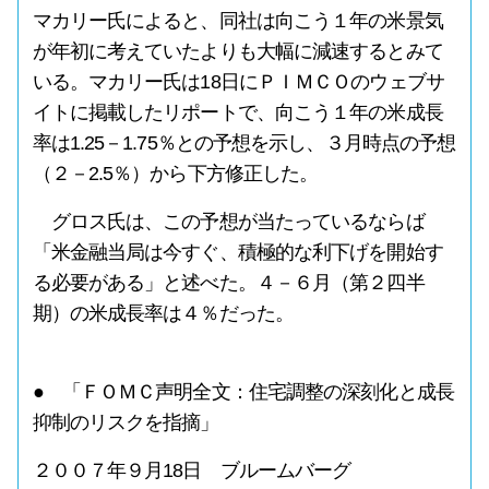
マカリー氏によると、同社は向こう１年の米景気
が年初に考えていたよりも大幅に減速するとみて
いる。マカリー氏は18日にＰＩＭＣＯのウェブサ
イトに掲載したリポートで、向こう１年の米成長
率は1.25－1.75％との予想を示し、３月時点の予想
（２－2.5％）から下方修正した。
グロス氏は、この予想が当たっているならば
「米金融当局は今すぐ、積極的な利下げを開始す
る必要がある」と述べた。４－６月（第２四半
期）の米成長率は４％だった。
● 「ＦＯＭＣ声明全文：住宅調整の深刻化と成長
抑制のリスクを指摘」
２００７年９月18日 ブルームバーグ