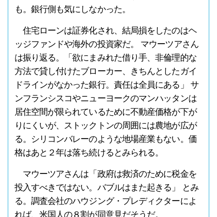
も。銀行側も気にしなかった。
住宅ローンは証券化され、結局損をしたのはヘ
ッジファンドや海外の投資家だ。 マウーツアさん
は振り返る。「欲にまみれた借り手、非倫理的な
方法で貸し付けたブローカー、きちんとしたガイ
ドラインがなかった銀行。責任は全員にある」 サ
ンフランシスコやニューヨークのマンハッタンは
居住空間が限られているために不動産価格が下が
りにくいが、ストックトンの周囲には農地が広が
る。シリコンバレーのような地場産業もない。価
格はあと２年は落ち続けるとみられる。
マウーツアさんは「政府は救済のために税金を
投入すべきではない。バブルはまた起きる」 とみ
る。調査会社のハウジング・プレディクターによ
れば、米国人の８割が同意見だそうだ。