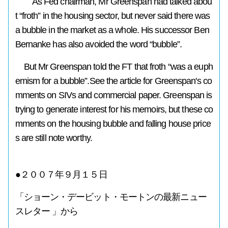
As Fed chairman, Mr Greenspan had talked abou
t “froth” in the housing sector, but never said there was
a bubble in the market as a whole. His successor Ben
Bernanke has also avoided the word “bubble”.
But Mr Greenspan told the FT that froth “was a euph
emism for a bubble”.See the article for Greenspan's co
mments on SIVs and commercial paper. Greenspan is
trying to generate interest for his memoirs, but these co
mments on the housing bubble and falling house price
s are still note worthy.
●２００７年９月１５日
「ショーン・デービット・モートンの最新ニュー
スレター 」から