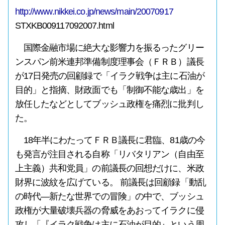
http://www.nikkei.co.jp/news/main/20070917
STXKB009117092007.html
国際金融市場に絶大な影響力を振るったグリー
ンスパン前米連邦準備制度理事会（ＦＲＢ）議長
が17日発売の回顧録で「イラク戦争は主に石油が
目的」と指摘、財政面でも「制御不能な歳出」を
放任したなどとしてブッシュ政権を痛烈に批判し
た。
18年半にわたってＦＲＢ議長に君臨、81歳の今
も発言が注目される自称「リバタリアン（自由至
上主義）共和党員」の前議長の回想だけに、米政
財界に波紋を広げている。 前議長は回顧録「動乱
の時代―新たな世界での冒険」の中で、ブッシュ
政権が大量破壊兵器の脅威をあおってイラクに侵
攻し「『イラク戦争は主に石油が目的』という周