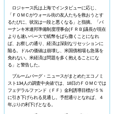
ロジャース氏は上海でインタビューに応じ、
「ＦＯＭＣがウォール街の友人たちを救おうとす
るたびに、状況は一段と悪くなる」と指摘。「バ
ーナンキ米連邦準備制度理事会(ＦＲＢ)議長が現在
よりも速いペースで紙幣をばら撒くことになれ
ば、お察しの通り、経済は深刻なリセッションに
陥る。ドルの価値は崩壊し、米国債相場も急落を
免れない。米経済は問題を多く抱えることにな
る」と警告した。
ブルームバーグ・ニュースがまとめたエコノミ
スト134人の調査中央値では、18日のＦＯＭＣでは
フェデラルファンド（ＦＦ）金利誘導目標が５％
に引き下げられる見通し。予想通りとなれば、４
年ぶりの利下げとなる。