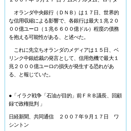
オランダ中央銀行（ＤＮＢ）は１７日、世界的
な信用収縮による影響で、各銀行は最大１兆２０
００億ユーロ（１兆６６００億ドル）程度の債務
を抱える可能性がある、と述べた。
これに先立ちオランダのメディアは１５日、ベ
リンク中銀総裁の発言として、信用危機で最大１
兆２０００億ユーロの損失が発生する恐れがあ
る、と報じていた。
●「イラク戦争「石油が目的」前ＦＲＢ議長、回顧
録で政権批判 」
日経新聞、共同通信 ２００７年９月１７日 ワ
シントン