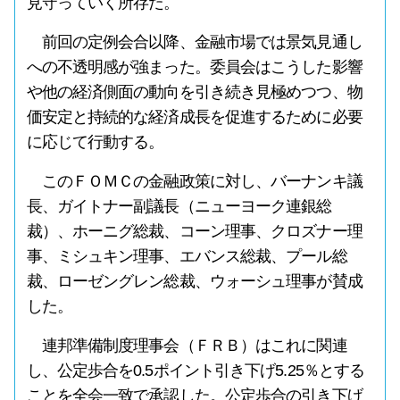
見守っていく所存だ。
前回の定例会合以降、金融市場では景気見通し
への不透明感が強まった。委員会はこうした影響
や他の経済側面の動向を引き続き見極めつつ、物
価安定と持続的な経済成長を促進するために必要
に応じて行動する。
このＦＯＭＣの金融政策に対し、バーナンキ議
長、ガイトナー副議長（ニューヨーク連銀総
裁）、ホーニグ総裁、コーン理事、クロズナー理
事、ミシュキン理事、エバンス総裁、プール総
裁、ローゼングレン総裁、ウォーシュ理事が賛成
した。
連邦準備制度理事会（ＦＲＢ）はこれに関連
し、公定歩合を0.5ポイント引き下げ5.25％とする
ことを全会一致で承認した。公定歩合の引き下げ