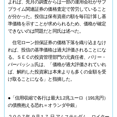
よれば、先月の調査からは一部の運用会社がサブ
プライム関連証券の価格査定で苦労していること
が分かった。投信は保有資産の額を毎日計算し基
準価格を示すことが求められるため、価格が確定
できないのは問題だと同氏は述べた。
住宅ローン担保証券の価格下落を織り込まなけ
れば、投信の基準価格は過大評価されることにな
る。ＳＥＣの投資管理部門の元責任者、バリー・
バーバッシュ氏は、「価格が過大評価されていれ
ば、解約した投資家は本来よりも多くの金額を受
け取ることになる」と指摘した。
●「信用収縮で各行は最大1.2兆ユーロ（191兆円）
の債務抱える恐れ＝オランダ中銀」
２００７年 ９月１７ 日 アムステルダム、ロイター