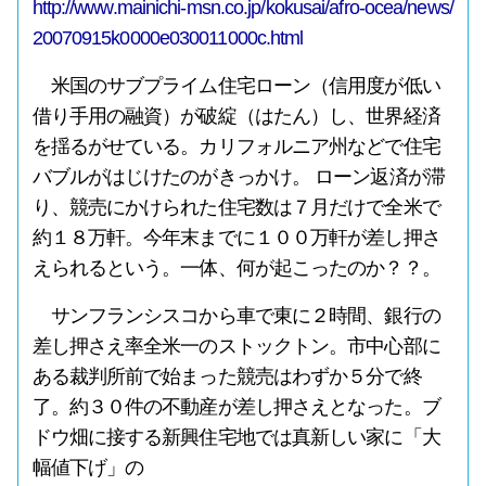
http://www.mainichi-msn.co.jp/kokusai/afro-ocea/news/
20070915k0000e030011000c.html
米国のサブプライム住宅ローン（信用度が低い
借り手用の融資）が破綻（はたん）し、世界経済
を揺るがせている。カリフォルニア州などで住宅
バブルがはじけたのがきっかけ。 ローン返済が滞
り、競売にかけられた住宅数は７月だけで全米で
約１８万軒。今年末までに１００万軒が差し押さ
えられるという。一体、何が起こったのか？？。
サンフランシスコから車で東に２時間、銀行の
差し押さえ率全米一のストックトン。市中心部に
ある裁判所前で始まった競売はわずか５分で終
了。約３０件の不動産が差し押さえとなった。ブ
ドウ畑に接する新興住宅地では真新しい家に「大
幅値下げ」の