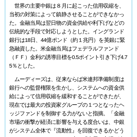
世界の主要中銀は８月に起こった信用収縮を、
当初の対策によって鎮静させることができなかっ
た。金融当局は翌日物の資金供給や利下げなどの
伝統的な手段で対応しようとした。イングランド
銀行は18日、44億ポンド（約１兆円）を英銀に緊
急融資した。米金融当局はフェデラルファンド
（ＦＦ）金利の誘導目標を0.5ポイント引き下げ4.7
5％とした。
ムーディーズは、従来ならば米連邦準備制度は
銀行への監督権限を生かし、システムへの資金供
給によって信用収縮を緩和することができたが、
現在では最大の投資家グループの１つとなったヘ
ッジファンドを制御する力がないと指摘。「金融
市場の衝撃が経済に影響を与える度合いは、中銀
がシステム全体で『流動性』を回復できるかどう