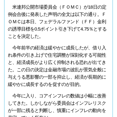
米連邦公開市場委員会（ＦＯＭＣ）が18日の定
例会合後に発表した声明の全文は以下の通り。Ｆ
ＯＭＣは本日、フェデラルファンド（ＦＦ）金利
の誘導目標を0.5ポイント引き下げて4.75％とする
ことを決定した。
今年前半の経済は緩やかに成長したが、借り入
れ条件の引き上げで住宅調整が深刻化する可能性
と、経済成長がより広く抑制される恐れが出てき
た。この日の決定は金融市場の波乱が景気全般に
与えうる悪影響の一部を抑止し、経済が長期的に
緩やかに成長するのを促すのが目的。
今年に入り、コアインフレの数値は小幅に改善
してきた。しかしながら委員会はインフレリスク
が一部に残ると判断し、慎重にインフレの動向を