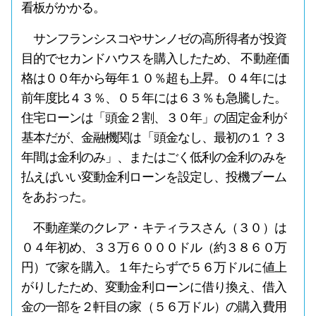
看板がかかる。
サンフランシスコやサンノゼの高所得者が投資
目的でセカンドハウスを購入したため、 不動産価
格は００年から毎年１０％超も上昇。０４年には
前年度比４３％、０５年には６３％も急騰した。
住宅ローンは「頭金２割、３０年」の固定金利が
基本だが、金融機関は「頭金なし、最初の１？３
年間は金利のみ」、またはごく低利の金利のみを
払えばいい変動金利ローンを設定し、投機ブーム
をあおった。
不動産業のクレア・キティラスさん（３０）は
０４年初め、３３万６０００ドル（約３８６０万
円）で家を購入。１年たらずで５６万ドルに値上
がりしたため、変動金利ローンに借り換え、借入
金の一部を２軒目の家（５６万ドル）の購入費用