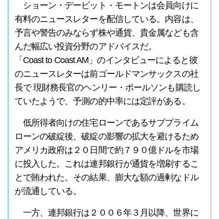
ショーン・デービット・モートンは会員向けに
有料のニュースレターを配信している。内容は、
予言や警告のみならず株や通貨、貴金属なども含
んだ幅広い投資分野のアドバイスだ。
「Coast to Coast AM」のインタビューによると彼
のニュースレターは前ゴールドマンサックスの社
長で 現財務長官のヘンリー・ポールソンも購読し
ていたようで、予測の的中率には定評がある。
低所得者向けの住宅ローンであるサブプライム
ローンの破綻後、破綻の影響の拡大を避けるため
アメリカ政府は２０日間で約７９０億ドルを市場
に投入した。これは連邦銀行が通貨を増刷するこ
とで賄われた。その結果、膨大な額の過剰なドル
が流通している。
一方、連邦銀行は２００６年３月以降、世界に