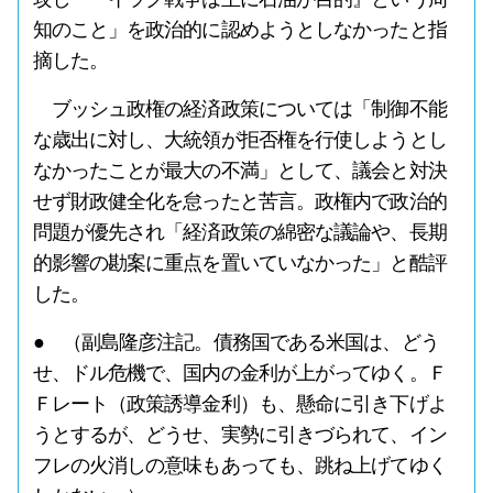
知のこと」を政治的に認めようとしなかったと指
摘した。
ブッシュ政権の経済政策については「制御不能
な歳出に対し、大統領が拒否権を行使しようとし
なかったことが最大の不満」として、議会と対決
せず財政健全化を怠ったと苦言。政権内で政治的
問題が優先され「経済政策の綿密な議論や、長期
的影響の勘案に重点を置いていなかった」と酷評
した。
● （副島隆彦注記。債務国である米国は、どう
せ、ドル危機で、国内の金利が上がってゆく。Ｆ
Ｆレート（政策誘導金利）も、懸命に引き下げよ
うとするが、どうせ、実勢に引きづられて、イン
フレの火消しの意味もあっても、跳ね上げてゆく