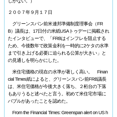
しかない。）
２００７年９月１７日
グリーンスパン前米連邦準備制度理事会（FR
B）議長は、17日付の米紙USAトゥデーに掲載され
たインタビューで、「FRBはインフレを阻止する
ため、今後数年で政策金利を一時的に2ケタの水準
まで引き上げる必要に迫られる公算が大きい」と
の見通しを明らかにした。
米住宅価格の現在の水準が著しく高い。 Finan
cial Times紙によると、グリーンスパン前FRB議長
は、米住宅価格が今後大きく落ち、２桁台の下落
もありうると述べたと言う。初めて米住宅市場に
バブルがあったことを認めた。
From the Financial Times: Greenspan alert on US h