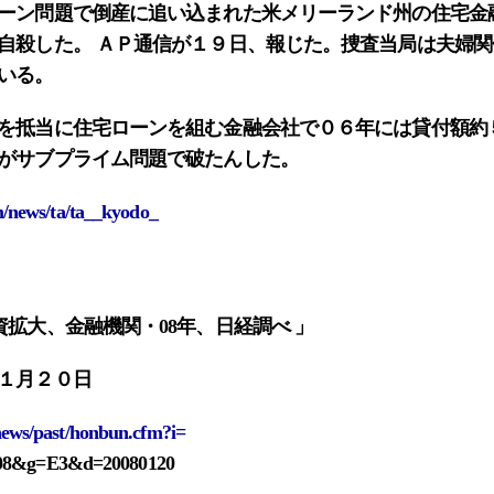
ーン問題で倒産に追い込まれた米メリーランド州の住宅金
自殺した。 ＡＰ通信が１９日、報じた。捜査当局は夫婦
いる。
を抵当に住宅ローンを組む金融会社で０６年には貸付額約
がサブプライム問題で破たんした。
om/news/ta/ta__kyodo_
拡大、金融機関・08年、日経調べ 」
１月２０日
/news/past/honbun.cfm?i=
08&g=E3&d=20080120