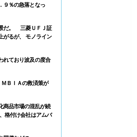
．９％の急落となっ
景だ。 三菱ＵＦＪ証
上がるが、 モノライン
われており波及の度合
、ＭＢＩＡの救済策が
化商品市場の混乱が続
け、格付け会社はアムバ