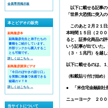
会員専用掲示板
以下に載せる記事の
「世界大恐慌に突入の
本とビデオの販売
このあと２月２１日
本時間１５日（２００
副島隆彦本
ると、証券化商品の評
副島隆彦先生と弟子たちの
書籍をご紹介しています。
いう記事が出ていた。
外部リンクから購入するこ
（３・１兆円）を越し
とも可能です。
詳しくはこちら →
以下に載せるのは、１
副島隆彦講演ビデオ
「今日のぼやきの語り口」
（転載貼り付け始め）
を実際に映像で体感できる
秘蔵のＶＴＲ
詳しくはこちら →
● 「米住宅金融副社
ニューヨーク ２００
当サイトについて