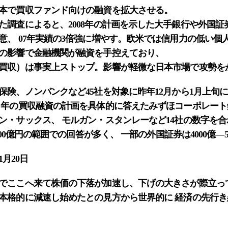
本で買収ファンド向けの融資を拡大させる。
調査によると、2008年の計画を示した大手銀行や外国証券
意、 07年実績の3倍強に増やす。欧米では信用力の低い個
の影響で金融機関が融資を手控えており、
買収）は事実上ストップ。影響が軽微な日本市場で攻勢を
険、ノンバンクなど45社を対象に昨年12月から1月上旬に
８年の買収融資の計画を具体的に答えたみずほコーポレー
・サックス、 モルガン・スタンレーなど14社の数字を合わ
000億円の範囲での回答が多く、 一部の外国証券は4000億―
1月20日
ここへ来て株価の下落が加速し、下げの大きさが際立っ
本格的に減速し始めたとの見方から世界的に 経済の先行