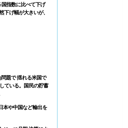
の各国指数に比べて下げ
依然下げ幅が大きいが、
問題で 揺れる米国で
増している。国民の貯蓄
。
日本や中国など輸出を