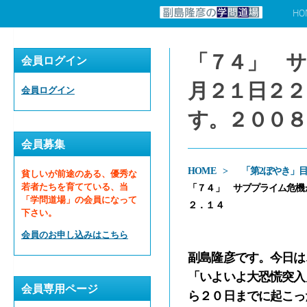
HO
コンテンツへスキップ
「７４」 サ
会員ログイン
月２１日２２
会員ログイン
す。２００８
会員募集
HOME
「第2ぼやき」
貧しいが前途のある、優秀な
若者たちを育てている、当
「７４」 サブプライム危機
「学問道場」の会員になって
２．１４
下さい。
会員のお申し込みはこちら
副島隆彦です。今日は
「いよいよ大恐慌突入
会員専用ページ
ら２０日までに起こっ