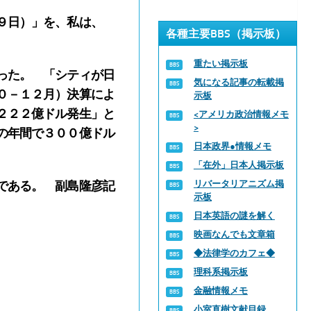
９日）」を、私は、
各種主要BBS（掲示板）
重たい掲示板
った。 「シティが日
気になる記事の転載掲
０－１２月）決算によ
示板
２２２億ドル発生」と
<アメリカ政治情報メモ
>
の年間で３００億ドル
日本政界●情報メモ
「在外」日本人掲示板
リバータリアニズム掲
である。 副島隆彦記
示板
日本英語の謎を解く
映画なんでも文章箱
◆法律学のカフェ◆
理科系掲示板
金融情報メモ
小室直樹文献目録