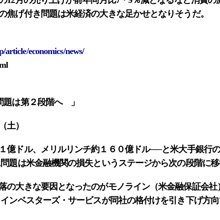
12月の売り上げが前年同月比7・9％減となるなど消費の
の焦げ付き問題は米経済の大きな足かせとなりそうだ。
p/article/economics/news/
ml
問題は第２段階へ 」
（土）
億ドル、メリルリンチ約１６０億ドル──と米大手銀行の
ム問題は米金融機関の損失というステージから次の段階に
落の大きな要因となったのがモノライン（米金融保証会社
・インベスターズ・サービスが同社の格付けを引き下げ方