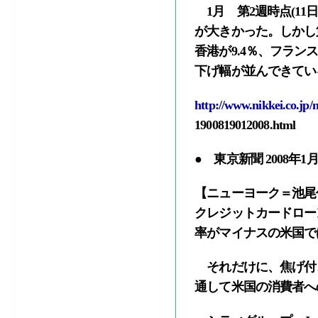
1月 第2週時点(11
が大きかった。しかし第
香港が9.4％、フラン
下げ幅が並んできてい
http://www.nikkei.co.jp
1900819012008.html
● 東京新聞 2008年1月
【ニューヨーク＝池尾
クレジットカードロー
率がマイナスの米国で
それだけに、焦げ付
通して米国の消費者へ