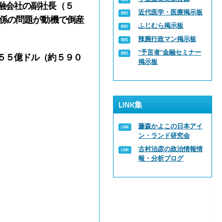
融会社の副社長（５
近代医学・医療掲示板
関係の問題が動機で倒産
ふじむら掲示板
辣腕行政マン掲示板
“予言者”金融セミナー
５５億ドル（約５９０
掲示板
LINK集
藤森かよこの日本アイ
ン・ランド研究会
古村治彦の政治情報情
報・分析ブログ