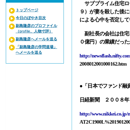
サブプライム住宅ロ
トップページ
９）が妻を殺した後に
今日のぼやき目次
による心中を否定して
副島隆彦のプロファイル
（profile、人物寸評）
副社長の会社は住宅
副島隆彦へメールを送る
０億円）の業績だった
「副島隆彦の学問道場」
へメールを送る
http://newsflash.nifty.c
2008012001000162.htm
●「日本でファンド融資
日経新聞 ２００８年
http://www.nikkei.co.jp
AT2C1900L%20190120