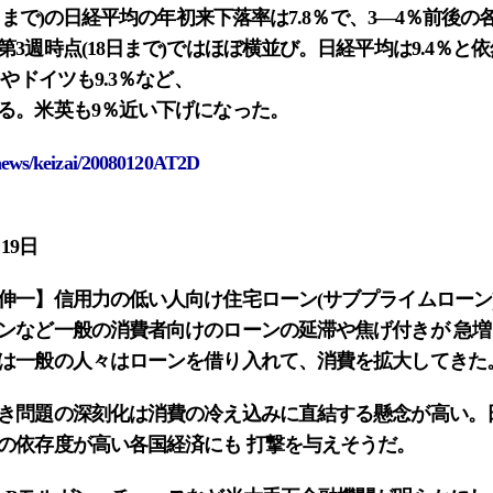
日まで)の日経平均の年初来下落率は7.8％で、3―4％前後
3週時点(18日まで)ではほぼ横並び。日経平均は9.4％と
スやドイツも9.3％など、
る。米英も9％近い下げになった。
/news/keizai/20080120AT2D
19日
伸一】信用力の低い人向け住宅ローン(サブプライムローン)
ンなど一般の消費者向けのローンの延滞や焦げ付きが 急
は一般の人々はローンを借り入れて、消費を拡大してきた
き問題の深刻化は消費の冷え込みに直結する懸念が高い。
の依存度が高い各国経済にも 打撃を与えそうだ。