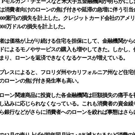
Pモルガン・チェースなど米大手五金融機関が明らかにした1
は消費者向けのローンの焦げ付きや延滞の急増に伴う引当
兆3000億円)の損失を計上した。クレジットカード会社のア
000万ドルの損失を計上した。
者は価格が上がり続ける住宅を担保にして、金融機関から
ドによるモノやサービスの購入も増やしてきた。しかし、
まり、ローンを返済できなくなるケースが増えている。
プレスによると、フロリダ州やカリフォルニア州など住宅
のローンの焦げ付き発生率も高い。
ローン関連商品に投資した各金融機関は巨額損失の痛手を
し込みに応じられなくなっている。これも消費者の資金繰
ら銀行などがさらに消費者へのローンを絞れば事態はさら