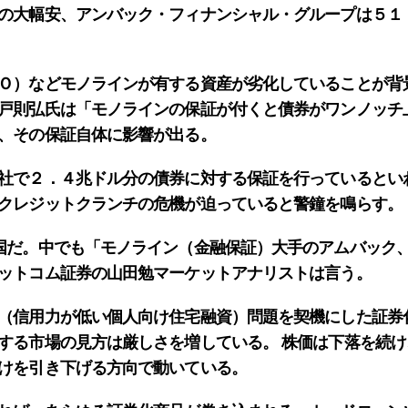
の大幅安、アンバック・フィナンシャル・グループは５１
Ｏ）などモノラインが有する資産が劣化していることが背
戸則弘氏は「モノラインの保証が付くと債券がワンノッチ
、その保証自体に影響が出る。
社で２．４兆ドル分の債券に対する保証を行っているとい
クレジットクランチの危機が迫っていると警鐘を鳴らす。
国だ。中でも「モノライン（金融保証）大手のアムバック
ットコム証券の山田勉マーケットアナリストは言う。
（信用力が低い個人向け住宅融資）問題を契機にした証券
する市場の見方は厳しさを増している。 株価は下落を続
けを引き下げる方向で動いている。