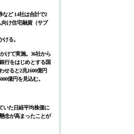
など 14社は合計で2
人向け住宅融資（サブ
かける。
かけて実施。36社から
ト銀行をはじめとする国
せると2兆1600億円
5000億円を見込む。
ていた日経平均株価に
き懸念が高まったことが