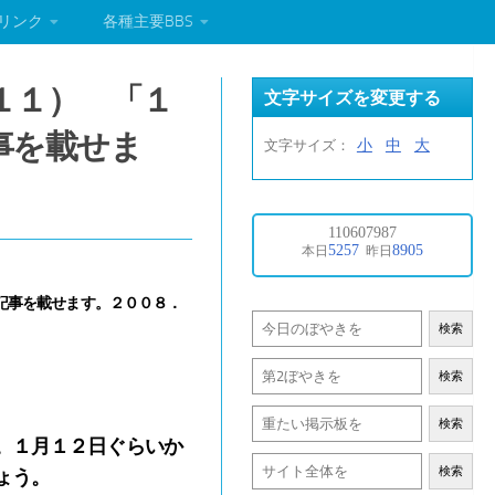
リンク
各種主要BBS
１１） 「１
文字サイズを変更する
事を載せま
小
中
大
文字サイズ：
記事を載せます。２００８．
検索
検索
検索
。１月１２日ぐらいか
検索
ょう。