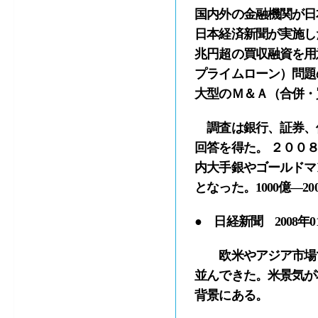
国内外の金融機関が日
日本経済新聞が実施した
兆円超の買収融資を用
プライムローン）問題
大型のＭ＆Ａ（合併・
調査は銀行、証券、保
回答を得た。 ２００
内大手銀やゴールドマン
となった。1000億―2
● 日経新聞 2008年0
欧米やアジア市場で
並んできた。米景気が
背景にある。