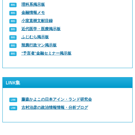
理科系掲示板
金融情報メモ
小室直樹文献目録
近代医学・医療掲示板
ふじむら掲示板
辣腕行政マン掲示板
“予言者”金融セミナー掲示板
LINK集
藤森かよこの日本アイン・ランド研究会
古村治彦の政治情報情報・分析ブログ