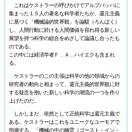
これはケストラーの呼びかけでアルプバッハに
集まった１５人の著名な科学者たちが、還元主義
に基づく「機械論的世界観」を論駁（ろんばく）
し、人間行動に於ける人間価値を容れ得る新しい
展望を持つ科学の総合をめざして論議し合ったも
のである。
この中には経済学者Ｆ．Ａ．ハイエクも含まれ
る。
ケストラーのこの主張は科学の他の領域からの
研究者の動向と相まって、還元主義的世界観に対
する疑念を抱いた新しい科学の潮流の一つを作り
上げたのだ。
しかしまだ、依然として正統科学は還元主義で
ある。ケストラーはこれをユニークなユーモアで
指摘する。「機械の中の幽霊（ゴースト・イン・