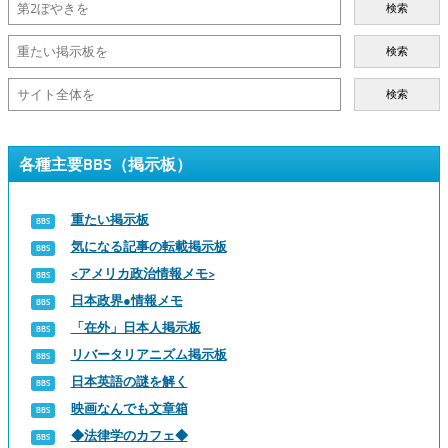
検索
検索
検索
各種主要BBS（掲示板）
重たい掲示板
気になる記事の転載掲示板
<アメリカ政治情報メモ>
日本政界●情報メモ
「在外」日本人掲示板
リバータリアニズム掲示板
日本英語の謎を解く
映画なんでも文章箱
◆法律学のカフェ◆