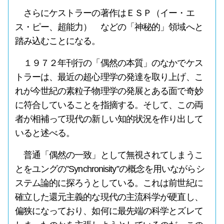
さらにケストラーの著作はＥＳＰ（イー・エ
ス・ピー、超能力） などの「神秘的」領域へと
踏み込むことになる。
１９７２年刊行の「偶然の本質」のなかでケス
トラーは、最近の超心理学の発達を取り上げ、こ
れが今世紀の素粒子物理学の発展とある面で奇妙
に符合していることを指摘する。そして、この両
者が相補って現代の新しい知的状況を作り出して
いると述べる。
普通「偶然の一致」として無視されてしまうこ
とをユングの”Synchronisity”の概念を用いながらシ
ステム論的に探ろうとしている。これは前世紀に
確立した還元主義的な現代の主流科学が硬直し、
偏狭になっており、如何に最先端の科学とズレて