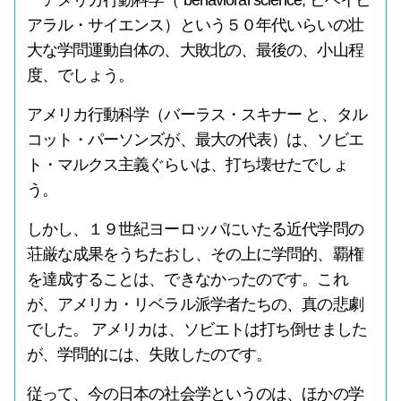
アメリカ行動科学（ behavioral science, ビヘイビ
アラル・サイエンス）という５０年代いらいの壮
大な学問運動自体の、大敗北の、最後の、小山程
度、でしょう。
アメリカ行動科学（バーラス・スキナー と、タル
コット・パーソンズが、最大の代表）は、ソビエ
ト・マルクス主義ぐらいは、打ち壊せたでしょ
う。
しかし、１９世紀ヨーロッパにいたる近代学問の
荘厳な成果をうちたおし、その上に学問的、覇権
を達成することは、できなかったのです。これ
が、アメリカ・リベラル派学者たちの、真の悲劇
でした。 アメリカは、ソビエトは打ち倒せました
が、学問的には、失敗したのです。
従って、今の日本の社会学というのは、ほかの学