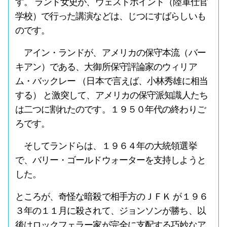
す。 ランド女史が、ウェストポイント（陸軍仕官
学校）で行った講演などは、じつにすばらしいも
のです。
アイン・ランドが、アメリカの保守本流（バー
キアン）である、大御所保守評論家のウィリア
ム・バックレー （日本で言えば、小林秀雄に相当
する） と激突して、アメリカの保守派知識人たち
は二つに割れたのです。１９５０年代の終わりご
ろです。
そしてランドらは、１９６４年の大統領選挙
で、バリー・ゴールドウォーターを支持しようと
した。
ところが、奇怪な暗殺で相手方のＪＦＫ が１９６
３年の１１月に殺されて、ジョンソンが勝ち、以
後はロックフェラー家が完全に支配する巧妙なア