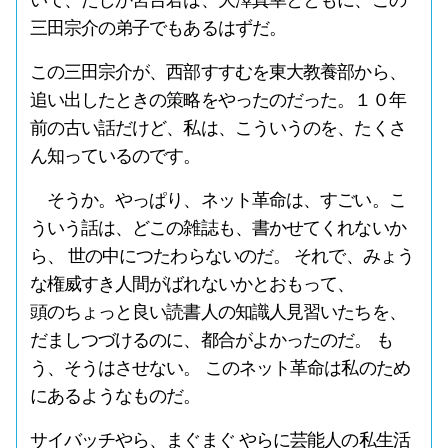
いて、たしか宮台君は、大澤真幸とともに、この
三田宗介の弟子でもあるはずだ。
この三田宗介が、西部すすむを東大教養部から、
追い出したときの策略をやったのだった。１０年
前の古い話だけど、私は、こういうのを、たくさ
ん知っているのです。
そうか。やっぱり、ネット革命は、すごい。こ
ういう話は、どこの雑誌も、書かせてくれないか
ら、 世の中につたわらないのだ。 それで、みょう
な権威すき人間がばれないかとおもって、
頭のちょっと良い読書人の知識人見習いたちを、
だましつづけるのに、都合がよかったのだ。 も
う、そうはさせない。 このネット革命は私のため
にあるようなものだ。
サイバッチやら、まぐまぐ やらに芸能人の私生活