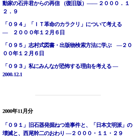
動家の石井君からの再信 （復旧版）―― ２０００．１
２．９
「０９４」「ＩＴ革命のカラクリ」について考える
― ２０００年１２月６日
「０９５」志村式図書・出版物検索方法に学ぶ ―２０
００年１２月６日
「０９３」私にみんなが恐怖する理由を考える ―
2000.12.1
2000年11月分
「０９１」旧石器発掘ねつ造事件と、「日本文明派」の
壊滅と、西尾幹二のおわり ―２０００・１１・２９