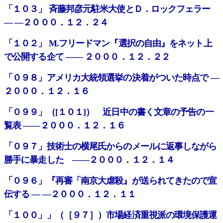
「１０３」 斉藤邦彦元駐米大使とＤ．ロックフェラー
― ―２０００．１２．２４
「１０２」 M.フリードマン『選択の自由』をネット上
で公開する企て ―― ２０００．１２．２２
「０９８」アメリカ大統領選挙の決着がついた時点で ―
２０００．１２．１６
「０９９」（[１０１]） 近日中の書く文章の予告の一
覧表 ――２０００．１２．１６
「０９７」技術士の横尾氏からのメールに返事しながら
勝手に暴走した ――２０００．１２．１４
「０９６」『再審「南京大虐殺』が送られてきたので宣
伝する ― ―２０００．１２．１１
「１００」」（［９７］）市場経済重視派の環境保護運