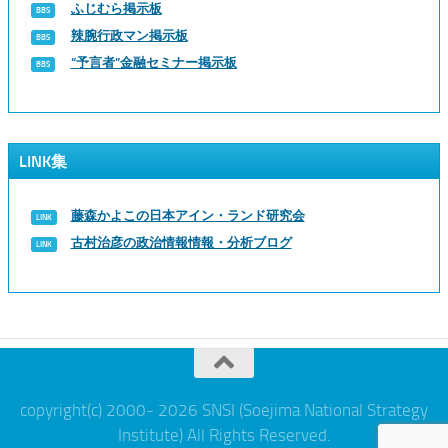
ふじむら掲示板
辣腕行政マン掲示板
“予言者”金融セミナー掲示板
LINK集
藤森かよこの日本アイン・ランド研究会
古村治彦の政治情報情報・分析ブログ
copyright(c) 2000- 2026 SNSI (Soejima National Strategy
Institute) All Rights Reserved.