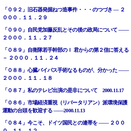
「０９２」旧石器発掘ねつ造事件・・・のつづき ― ２
０００．１１．２９
「０９０」自民党加藤反乱とその後の政局について ――
２０００．１１．２７
「０８９」自衛隊若手幹部のＩ 君からの第２信に答える
－ ２０００．１１．２４
「０８８」心臓バイパス手術なるものが、分かった ――
２０００．１１．１８
「０８７」私のテレビ出演の是非について 2000.11.17
「０８６」市場経済重視（リバータリアン）派環境保護
運動の台頭を歓迎する ――2000.11.13
「０８４」今こそ、ドイツ国民との連帯を ―― ２００
０．１１．１２