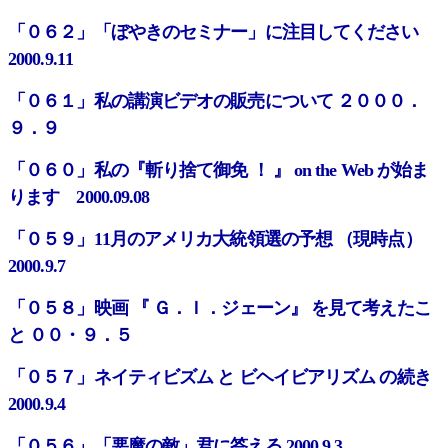
「０６２」「ぼやきのセミナー」に注目してください
2000.9.11
「０６１」私の講演ビデオの販売について ２０００．
９．９
「０６０」私の『斬り捨て御免 ！ 』 on the Web が始ま
ります 2000.09.08
「０５９」11月のアメリカ大統領選の予想 （現時点）
2000.9.7
「０５８」映画 『 Ｇ．Ｉ．ジェーン』 を見て考えたこ
と ００・９．５
「０５７」ネイティビズム と ビヘイビアリズム の続き
2000.9.4
「０５６」「悪魔の敵」君に答える 2000.9.3