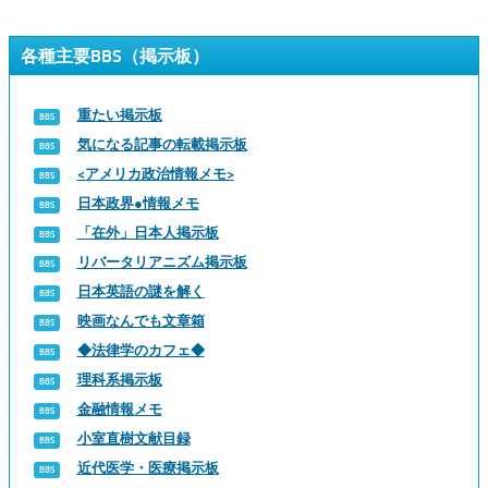
各種主要BBS（掲示板）
重たい掲示板
気になる記事の転載掲示板
<アメリカ政治情報メモ>
日本政界●情報メモ
「在外」日本人掲示板
リバータリアニズム掲示板
日本英語の謎を解く
映画なんでも文章箱
◆法律学のカフェ◆
理科系掲示板
金融情報メモ
小室直樹文献目録
近代医学・医療掲示板