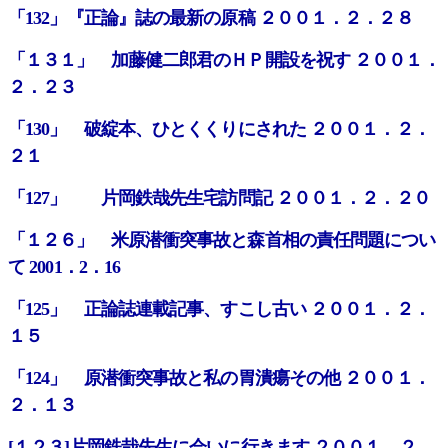
「132」『正論』誌の最新の原稿 ２００１．２．２８
「１３１」 加藤健二郎君のＨＰ開設を祝す ２００１．
２．２３
「130」 破綻本、ひとくくりにされた ２００１．２．
２１
「127」 片岡鉄哉先生宅訪問記 ２００１．２．２０
「１２６」 米原潜衝突事故と森首相の責任問題につい
て 2001．2．16
「125」 正論誌連載記事、すこし古い ２００１．２．
１５
「124」 原潜衝突事故と私の胃潰瘍その他 ２００１．
２．１３
[１２３]片岡鉄哉先生に会いに行きます ２００１．２．