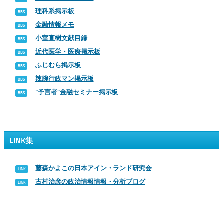
理科系掲示板
金融情報メモ
小室直樹文献目録
近代医学・医療掲示板
ふじむら掲示板
辣腕行政マン掲示板
“予言者”金融セミナー掲示板
LINK集
藤森かよこの日本アイン・ランド研究会
古村治彦の政治情報情報・分析ブログ