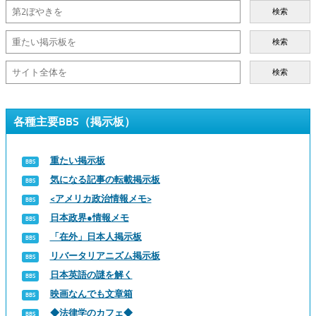
検索
検索
検索
各種主要BBS（掲示板）
重たい掲示板
気になる記事の転載掲示板
<アメリカ政治情報メモ>
日本政界●情報メモ
「在外」日本人掲示板
リバータリアニズム掲示板
日本英語の謎を解く
映画なんでも文章箱
◆法律学のカフェ◆