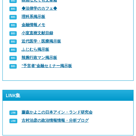
映画なんでも文章箱
◆法律学のカフェ◆
理科系掲示板
金融情報メモ
小室直樹文献目録
近代医学・医療掲示板
ふじむら掲示板
辣腕行政マン掲示板
“予言者”金融セミナー掲示板
LINK集
藤森かよこの日本アイン・ランド研究会
古村治彦の政治情報情報・分析ブログ