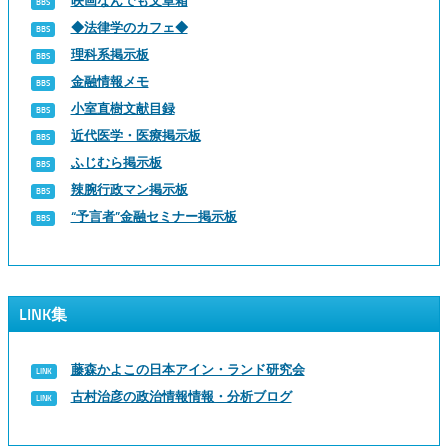
映画なんでも文章箱
◆法律学のカフェ◆
理科系掲示板
金融情報メモ
小室直樹文献目録
近代医学・医療掲示板
ふじむら掲示板
辣腕行政マン掲示板
“予言者”金融セミナー掲示板
LINK集
藤森かよこの日本アイン・ランド研究会
古村治彦の政治情報情報・分析ブログ