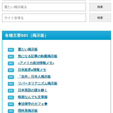
検索
検索
各種主要BBS（掲示板）
重たい掲示板
気になる記事の転載掲示板
<アメリカ政治情報メモ>
日本政界●情報メモ
「在外」日本人掲示板
リバータリアニズム掲示板
日本英語の謎を解く
映画なんでも文章箱
◆法律学のカフェ◆
理科系掲示板