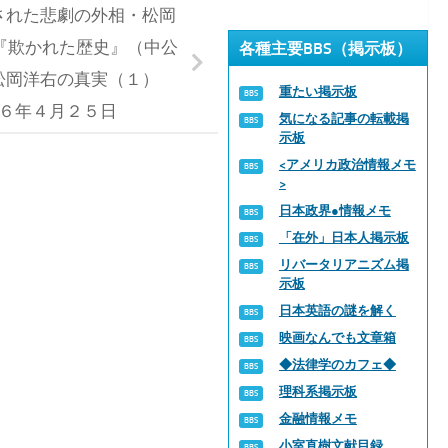
された悲劇の外相・松岡
『欺かれた歴史』（中公
各種主要BBS（掲示板）
松岡洋右の真実（１）
重たい掲示板
６年４月２５日
気になる記事の転載掲
示板
<アメリカ政治情報メモ
>
日本政界●情報メモ
「在外」日本人掲示板
リバータリアニズム掲
示板
日本英語の謎を解く
映画なんでも文章箱
◆法律学のカフェ◆
理科系掲示板
金融情報メモ
小室直樹文献目録