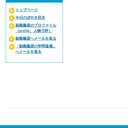
トップページ
今日のぼやき目次
副島隆彦のプロファイル
（profile、人物寸評）
副島隆彦へメールを送る
「副島隆彦の学問道場」
へメールを送る