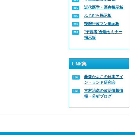
近代医学・医療掲示板
ふじむら掲示板
辣腕行政マン掲示板
“予言者”金融セミナー
掲示板
LINK集
藤森かよこの日本アイ
ン・ランド研究会
古村治彦の政治情報情
報・分析ブログ