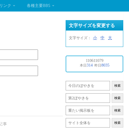
リンク
各種主要BBS
文字サイズを変更する
小
中
大
文字サイズ：
検索
検索
検索
検索
記事