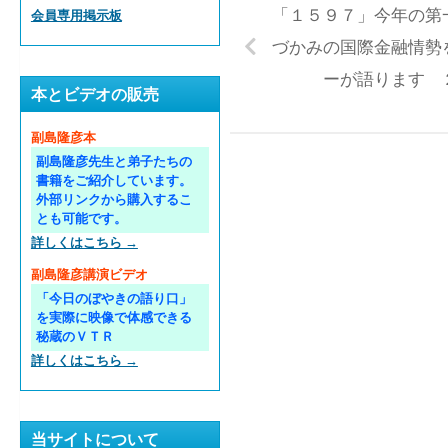
「１５９７」今年の第
会員専用掲示板
づかみの国際金融情勢
ーが語ります 
本とビデオの販売
副島隆彦本
副島隆彦先生と弟子たちの
書籍をご紹介しています。
外部リンクから購入するこ
とも可能です。
詳しくはこちら →
副島隆彦講演ビデオ
「今日のぼやきの語り口」
を実際に映像で体感できる
秘蔵のＶＴＲ
詳しくはこちら →
当サイトについて