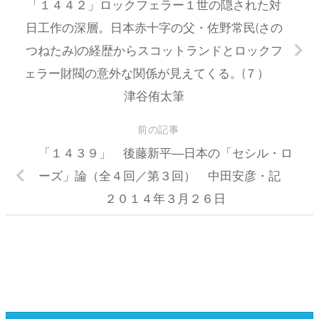
「１４４２」ロックフェラー１世の隠された対
日工作の深層。日本赤十字の父・佐野常民(さの
つねたみ)の経歴からスコットランドとロックフ
ェラー財閥の意外な関係が見えてくる。(７）
津谷侑太筆
前の記事
「１４３９」 後藤新平―日本の「セシル・ロ
ーズ」論（全４回／第３回） 中田安彦・記
２０１４年３月２６日