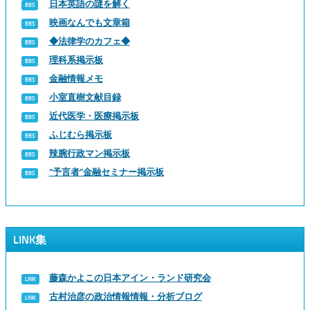
日本英語の謎を解く
映画なんでも文章箱
◆法律学のカフェ◆
理科系掲示板
金融情報メモ
小室直樹文献目録
近代医学・医療掲示板
ふじむら掲示板
辣腕行政マン掲示板
“予言者”金融セミナー掲示板
LINK集
藤森かよこの日本アイン・ランド研究会
古村治彦の政治情報情報・分析ブログ