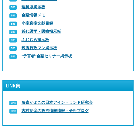
理科系掲示板
金融情報メモ
小室直樹文献目録
近代医学・医療掲示板
ふじむら掲示板
辣腕行政マン掲示板
“予言者”金融セミナー掲示板
LINK集
藤森かよこの日本アイン・ランド研究会
古村治彦の政治情報情報・分析ブログ