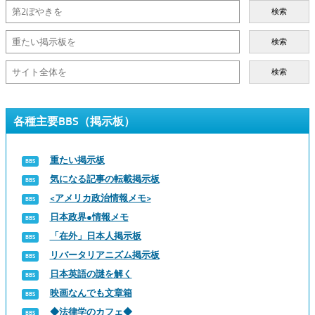
検索
検索
検索
各種主要BBS（掲示板）
重たい掲示板
気になる記事の転載掲示板
<アメリカ政治情報メモ>
日本政界●情報メモ
「在外」日本人掲示板
リバータリアニズム掲示板
日本英語の謎を解く
映画なんでも文章箱
◆法律学のカフェ◆