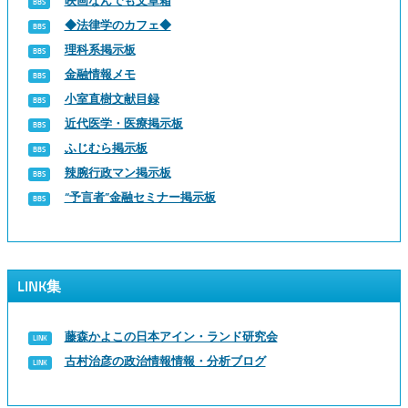
映画なんでも文章箱
◆法律学のカフェ◆
理科系掲示板
金融情報メモ
小室直樹文献目録
近代医学・医療掲示板
ふじむら掲示板
辣腕行政マン掲示板
“予言者”金融セミナー掲示板
LINK集
藤森かよこの日本アイン・ランド研究会
古村治彦の政治情報情報・分析ブログ