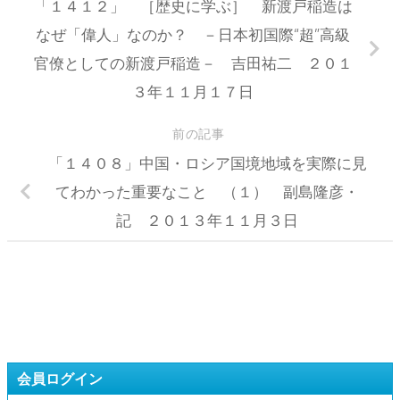
「１４１２」 ［歴史に学ぶ］ 新渡戸稲造は
なぜ「偉人」なのか？ －日本初国際“超”高級
官僚としての新渡戸稲造－ 吉田祐二 ２０１
３年１１月１７日
前の記事
「１４０８」中国・ロシア国境地域を実際に見
てわかった重要なこと （１） 副島隆彦・
記 ２０１３年１１月３日
会員ログイン