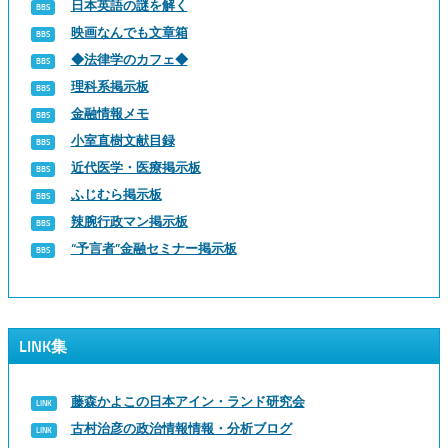
日本英語の謎を解く
映画なんでも文章箱
◆法律学のカフェ◆
理科系掲示板
金融情報メモ
小室直樹文献目録
近代医学・医療掲示板
ふじむら掲示板
辣腕行政マン掲示板
“予言者”金融セミナー掲示板
LINK集
藤森かよこの日本アイン・ランド研究会
古村治彦の政治情報情報・分析ブログ