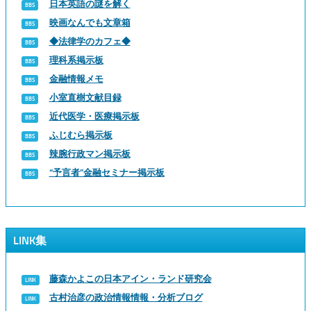
日本英語の謎を解く
映画なんでも文章箱
◆法律学のカフェ◆
理科系掲示板
金融情報メモ
小室直樹文献目録
近代医学・医療掲示板
ふじむら掲示板
辣腕行政マン掲示板
“予言者”金融セミナー掲示板
LINK集
藤森かよこの日本アイン・ランド研究会
古村治彦の政治情報情報・分析ブログ