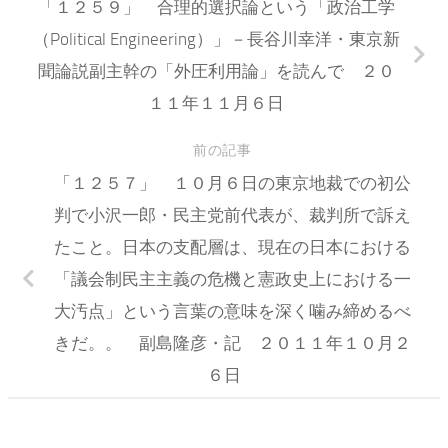
「１２５９」 合理的選択論という「政治工学
（Political Engineering）」－長谷川幸洋・東京新
聞論説副主幹の「外圧利用論」を読んで ２０
１１年１１月６日
前の記事
「１２５７」 １０月６日の東京地裁での初公
判で小沢一郎・民主党前代表が、裁判所で訴え
たこと。日本の支配層は、現在の日本における
「議会制民主主義の危機と憲政史上における一
大汚点」という言葉の意味を深く噛み締めるべ
きだ。。 副島隆彦・記 ２０１１年１０月２
６日