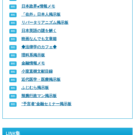
日本政界●情報メモ
「在外」日本人掲示板
リバータリアニズム掲示板
日本英語の謎を解く
映画なんでも文章箱
◆法律学のカフェ◆
理科系掲示板
金融情報メモ
小室直樹文献目録
近代医学・医療掲示板
ふじむら掲示板
辣腕行政マン掲示板
“予言者”金融セミナー掲示板
LINK集