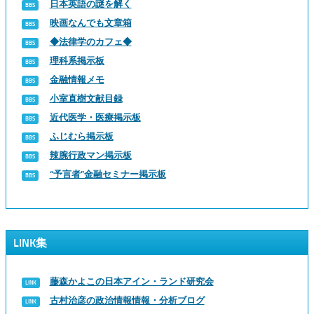
日本英語の謎を解く
映画なんでも文章箱
◆法律学のカフェ◆
理科系掲示板
金融情報メモ
小室直樹文献目録
近代医学・医療掲示板
ふじむら掲示板
辣腕行政マン掲示板
“予言者”金融セミナー掲示板
LINK集
藤森かよこの日本アイン・ランド研究会
古村治彦の政治情報情報・分析ブログ