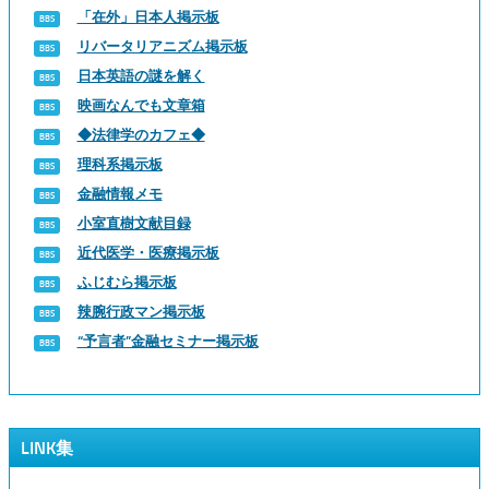
「在外」日本人掲示板
リバータリアニズム掲示板
日本英語の謎を解く
映画なんでも文章箱
◆法律学のカフェ◆
理科系掲示板
金融情報メモ
小室直樹文献目録
近代医学・医療掲示板
ふじむら掲示板
辣腕行政マン掲示板
“予言者”金融セミナー掲示板
LINK集