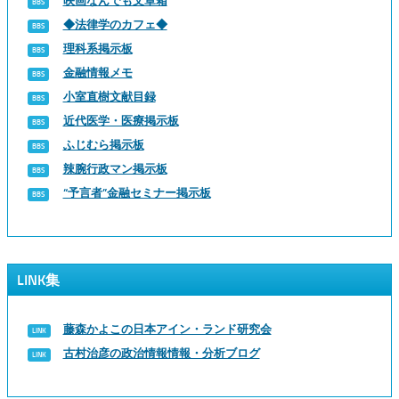
映画なんでも文章箱
◆法律学のカフェ◆
理科系掲示板
金融情報メモ
小室直樹文献目録
近代医学・医療掲示板
ふじむら掲示板
辣腕行政マン掲示板
“予言者”金融セミナー掲示板
LINK集
藤森かよこの日本アイン・ランド研究会
古村治彦の政治情報情報・分析ブログ