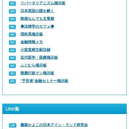
リバータリアニズム掲示板
日本英語の謎を解く
映画なんでも文章箱
◆法律学のカフェ◆
理科系掲示板
金融情報メモ
小室直樹文献目録
近代医学・医療掲示板
ふじむら掲示板
辣腕行政マン掲示板
“予言者”金融セミナー掲示板
LINK集
藤森かよこの日本アイン・ランド研究会