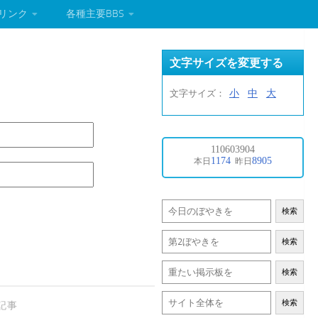
リンク
各種主要BBS
文字サイズを変更する
小
中
大
文字サイズ：
検索
検索
検索
検索
記事