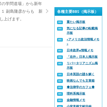
彦の学問道場」から新年
１ 副島隆彦からも 新
各種主要BBS（掲示板）
し上げます。
重たい掲示板
気になる記事の転載掲
示板
<アメリカ政治情報メモ
>
日本政界●情報メモ
「在外」日本人掲示板
リバータリアニズム掲
示板
日本英語の謎を解く
映画なんでも文章箱
◆法律学のカフェ◆
理科系掲示板
金融情報メモ
小室直樹文献目録