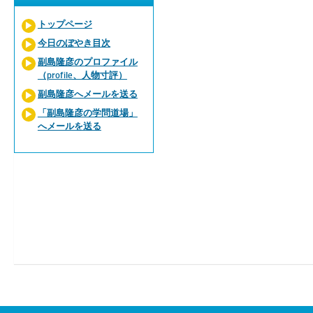
トップページ
今日のぼやき目次
副島隆彦のプロファイル
（profile、人物寸評）
副島隆彦へメールを送る
「副島隆彦の学問道場」
へメールを送る