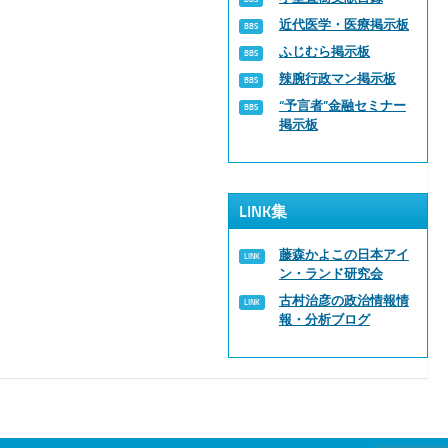
近代医学・医療掲示板
ふじむら掲示板
辣腕行政マン掲示板
“予言者”金融セミナー
掲示板
LINK集
藤森かよこの日本アイ
ン・ランド研究会
古村治彦の政治情報情
報・分析ブログ