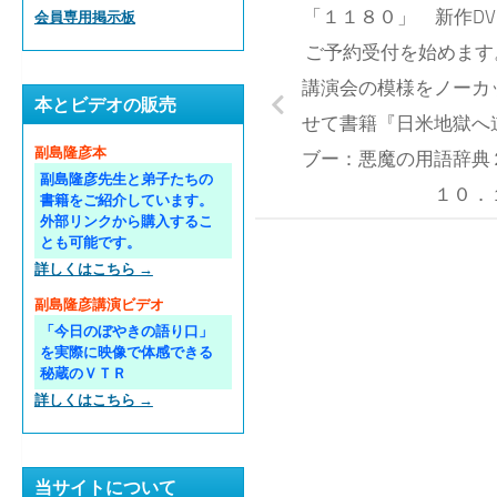
「１１８０」 新作D
会員専用掲示板
ご予約受付を始めます。
講演会の模様をノーカ
本とビデオの販売
せて書籍『日米地獄へ
副島隆彦本
ブー：悪魔の用語辞典
副島隆彦先生と弟子たちの
１０．
書籍をご紹介しています。
外部リンクから購入するこ
とも可能です。
詳しくはこちら →
副島隆彦講演ビデオ
「今日のぼやきの語り口」
を実際に映像で体感できる
秘蔵のＶＴＲ
詳しくはこちら →
当サイトについて