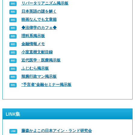
リバータリアニズム掲示板
日本英語の謎を解く
映画なんでも文章箱
◆法律学のカフェ◆
理科系掲示板
金融情報メモ
小室直樹文献目録
近代医学・医療掲示板
ふじむら掲示板
辣腕行政マン掲示板
“予言者”金融セミナー掲示板
LINK集
藤森かよこの日本アイン・ランド研究会