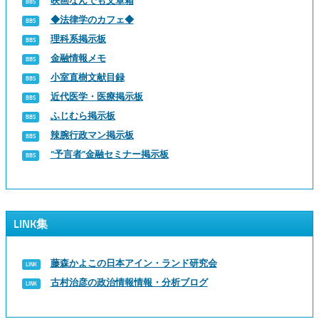
映画なんでも文章箱
◆法律学のカフェ◆
理科系掲示板
金融情報メモ
小室直樹文献目録
近代医学・医療掲示板
ふじむら掲示板
辣腕行政マン掲示板
“予言者”金融セミナー掲示板
LINK集
藤森かよこの日本アイン・ランド研究会
古村治彦の政治情報情報・分析ブログ