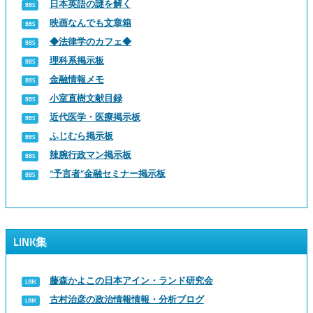
日本英語の謎を解く
映画なんでも文章箱
◆法律学のカフェ◆
理科系掲示板
金融情報メモ
小室直樹文献目録
近代医学・医療掲示板
ふじむら掲示板
辣腕行政マン掲示板
“予言者”金融セミナー掲示板
LINK集
藤森かよこの日本アイン・ランド研究会
古村治彦の政治情報情報・分析ブログ