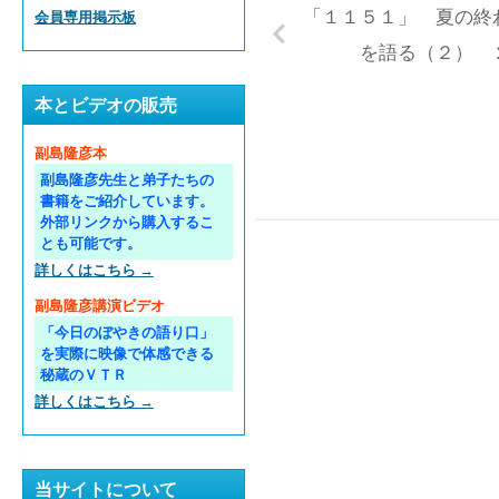
「１１５１」 夏の終
会員専用掲示板
を語る（２） 
本とビデオの販売
副島隆彦本
副島隆彦先生と弟子たちの
書籍をご紹介しています。
外部リンクから購入するこ
とも可能です。
詳しくはこちら →
副島隆彦講演ビデオ
「今日のぼやきの語り口」
を実際に映像で体感できる
秘蔵のＶＴＲ
詳しくはこちら →
当サイトについて