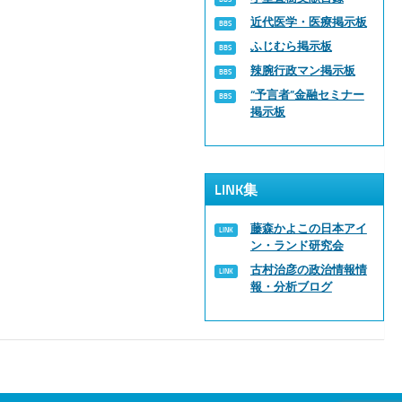
近代医学・医療掲示板
ふじむら掲示板
辣腕行政マン掲示板
“予言者”金融セミナー
掲示板
LINK集
藤森かよこの日本アイ
ン・ランド研究会
古村治彦の政治情報情
報・分析ブログ