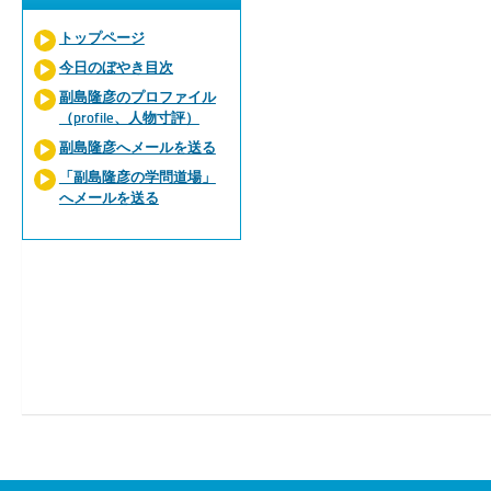
トップページ
今日のぼやき目次
副島隆彦のプロファイル
（profile、人物寸評）
副島隆彦へメールを送る
「副島隆彦の学問道場」
へメールを送る