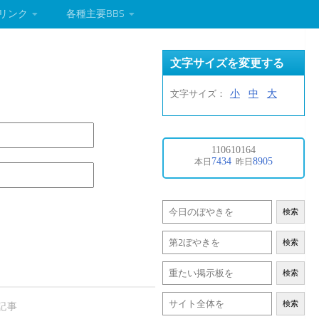
リンク
各種主要BBS
文字サイズを変更する
小
中
大
文字サイズ：
検索
検索
検索
検索
記事