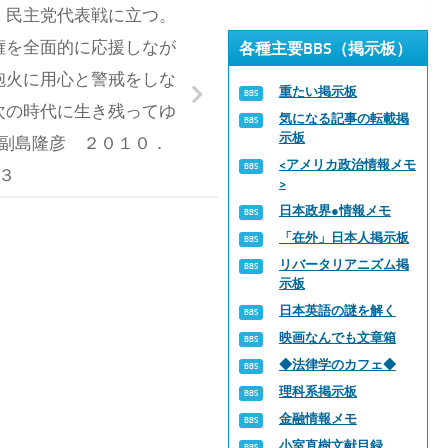
、民主党代表戦に立つ。
権を全面的に応援しなが
各種主要BBS（掲示板）
砲火に用心と警戒をしな
重たい掲示板
次の時代に生き残ってゆ
気になる記事の転載掲
示板
副島隆彦 ２０１０．
<アメリカ政治情報メモ
３
>
日本政界●情報メモ
「在外」日本人掲示板
リバータリアニズム掲
示板
日本英語の謎を解く
映画なんでも文章箱
◆法律学のカフェ◆
理科系掲示板
金融情報メモ
小室直樹文献目録