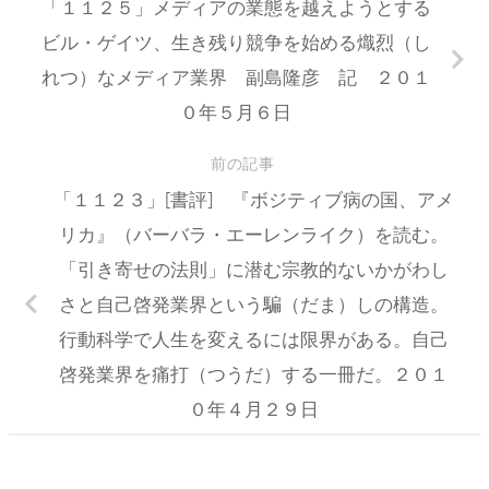
「１１２５」メディアの業態を越えようとする
ビル・ゲイツ、生き残り競争を始める熾烈（し
れつ）なメディア業界 副島隆彦 記 ２０１
０年５月６日
前の記事
「１１２３」[書評] 『ボジティブ病の国、アメ
リカ』（バーバラ・エーレンライク）を読む。
「引き寄せの法則」に潜む宗教的ないかがわし
さと自己啓発業界という騙（だま）しの構造。
行動科学で人生を変えるには限界がある。自己
啓発業界を痛打（つうだ）する一冊だ。２０１
０年４月２９日