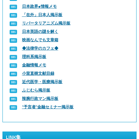
日本政界●情報メモ
「在外」日本人掲示板
リバータリアニズム掲示板
日本英語の謎を解く
映画なんでも文章箱
◆法律学のカフェ◆
理科系掲示板
金融情報メモ
小室直樹文献目録
近代医学・医療掲示板
ふじむら掲示板
辣腕行政マン掲示板
“予言者”金融セミナー掲示板
LINK集