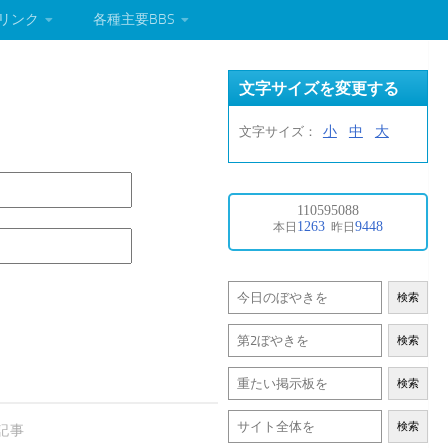
リンク
各種主要BBS
文字サイズを変更する
小
中
大
文字サイズ：
検索
検索
検索
検索
記事