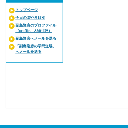
トップページ
今日のぼやき目次
副島隆彦のプロファイル
（profile、人物寸評）
副島隆彦へメールを送る
「副島隆彦の学問道場」
へメールを送る