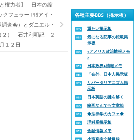
と権力者】 日本の縮
クフェラーIPR(アイ・
各種主要BBS（掲示板）
題調査会）とダニエル・
重たい掲示板
（２） 石井利明記 ２
気になる記事の転載掲
示板
月１２日
<アメリカ政治情報メモ
>
日本政界●情報メモ
「在外」日本人掲示板
リバータリアニズム掲
示板
日本英語の謎を解く
映画なんでも文章箱
◆法律学のカフェ◆
理科系掲示板
金融情報メモ
小室直樹文献目録