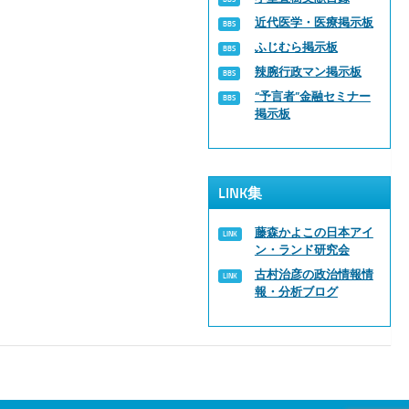
近代医学・医療掲示板
ふじむら掲示板
辣腕行政マン掲示板
“予言者”金融セミナー
掲示板
LINK集
藤森かよこの日本アイ
ン・ランド研究会
古村治彦の政治情報情
報・分析ブログ