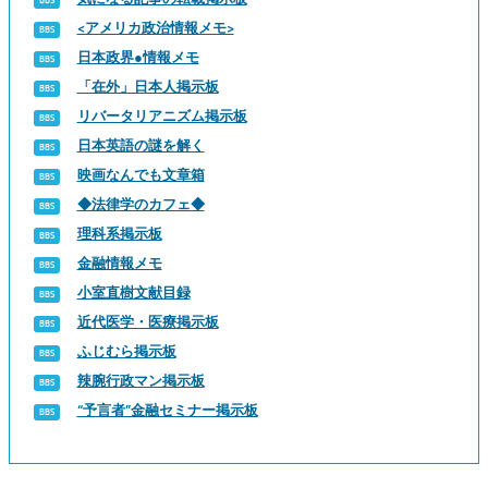
<アメリカ政治情報メモ>
日本政界●情報メモ
「在外」日本人掲示板
リバータリアニズム掲示板
日本英語の謎を解く
映画なんでも文章箱
◆法律学のカフェ◆
理科系掲示板
金融情報メモ
小室直樹文献目録
近代医学・医療掲示板
ふじむら掲示板
辣腕行政マン掲示板
“予言者”金融セミナー掲示板