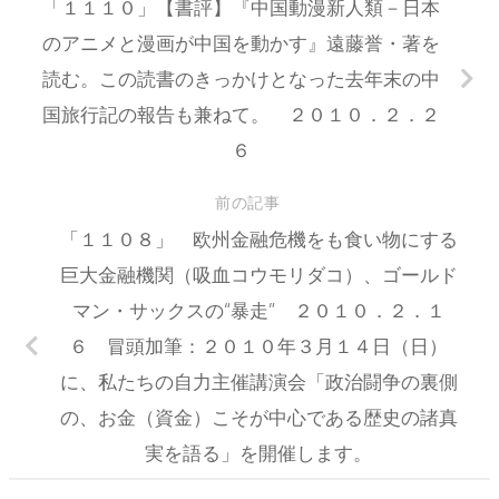
「１１１０」【書評】『中国動漫新人類－日本
のアニメと漫画が中国を動かす』遠藤誉・著を
読む。この読書のきっかけとなった去年末の中
国旅行記の報告も兼ねて。 ２０１０．２．２
６
前の記事
「１１０８」 欧州金融危機をも食い物にする
巨大金融機関（吸血コウモリダコ）、ゴールド
マン・サックスの“暴走” ２０１０．２．１
６ 冒頭加筆：２０１０年３月１４日（日）
に、私たちの自力主催講演会「政治闘争の裏側
の、お金（資金）こそが中心である歴史の諸真
実を語る」を開催します。