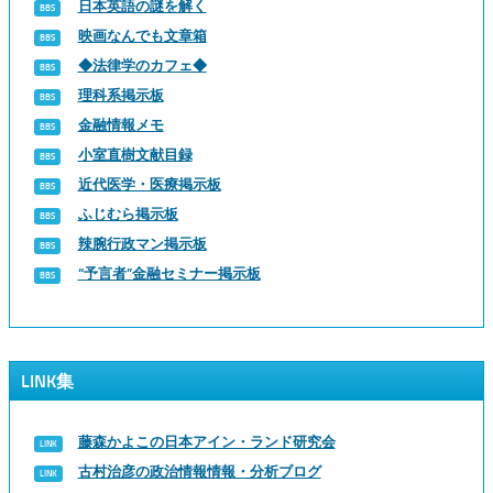
日本英語の謎を解く
映画なんでも文章箱
◆法律学のカフェ◆
理科系掲示板
金融情報メモ
小室直樹文献目録
近代医学・医療掲示板
ふじむら掲示板
辣腕行政マン掲示板
“予言者”金融セミナー掲示板
LINK集
藤森かよこの日本アイン・ランド研究会
古村治彦の政治情報情報・分析ブログ