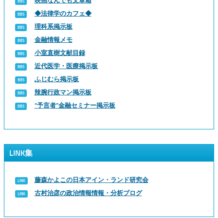
映画なんでも文章箱
◆法律学のカフェ◆
理科系掲示板
金融情報メモ
小室直樹文献目録
近代医学・医療掲示板
ふじむら掲示板
辣腕行政マン掲示板
“予言者”金融セミナー掲示板
LINK集
藤森かよこの日本アイン・ランド研究会
古村治彦の政治情報情報・分析ブログ