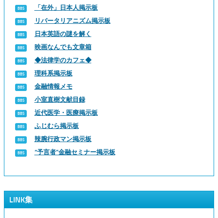
「在外」日本人掲示板
リバータリアニズム掲示板
日本英語の謎を解く
映画なんでも文章箱
◆法律学のカフェ◆
理科系掲示板
金融情報メモ
小室直樹文献目録
近代医学・医療掲示板
ふじむら掲示板
辣腕行政マン掲示板
“予言者”金融セミナー掲示板
LINK集