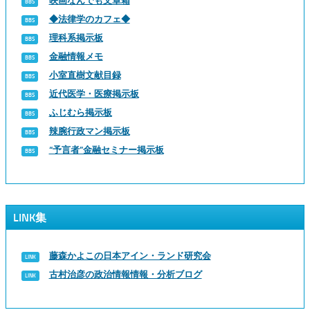
映画なんでも文章箱
◆法律学のカフェ◆
理科系掲示板
金融情報メモ
小室直樹文献目録
近代医学・医療掲示板
ふじむら掲示板
辣腕行政マン掲示板
“予言者”金融セミナー掲示板
LINK集
藤森かよこの日本アイン・ランド研究会
古村治彦の政治情報情報・分析ブログ