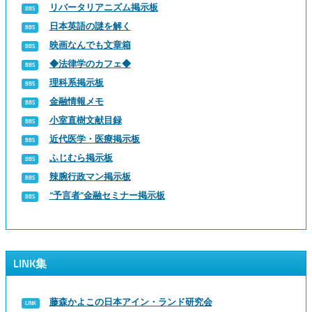
リバータリアニズム掲示板
日本英語の謎を解く
映画なんでも文章箱
◆法律学のカフェ◆
理科系掲示板
金融情報メモ
小室直樹文献目録
近代医学・医療掲示板
ふじむら掲示板
辣腕行政マン掲示板
“予言者”金融セミナー掲示板
LINK集
藤森かよこの日本アイン・ランド研究会