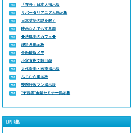
「在外」日本人掲示板
リバータリアニズム掲示板
日本英語の謎を解く
映画なんでも文章箱
◆法律学のカフェ◆
理科系掲示板
金融情報メモ
小室直樹文献目録
近代医学・医療掲示板
ふじむら掲示板
辣腕行政マン掲示板
“予言者”金融セミナー掲示板
LINK集