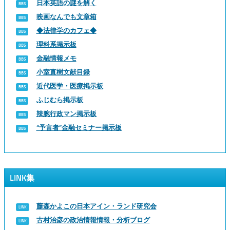
日本英語の謎を解く
映画なんでも文章箱
◆法律学のカフェ◆
理科系掲示板
金融情報メモ
小室直樹文献目録
近代医学・医療掲示板
ふじむら掲示板
辣腕行政マン掲示板
“予言者”金融セミナー掲示板
LINK集
藤森かよこの日本アイン・ランド研究会
古村治彦の政治情報情報・分析ブログ