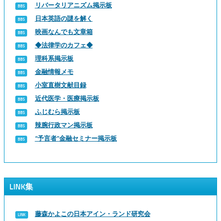
リバータリアニズム掲示板
日本英語の謎を解く
映画なんでも文章箱
◆法律学のカフェ◆
理科系掲示板
金融情報メモ
小室直樹文献目録
近代医学・医療掲示板
ふじむら掲示板
辣腕行政マン掲示板
“予言者”金融セミナー掲示板
LINK集
藤森かよこの日本アイン・ランド研究会