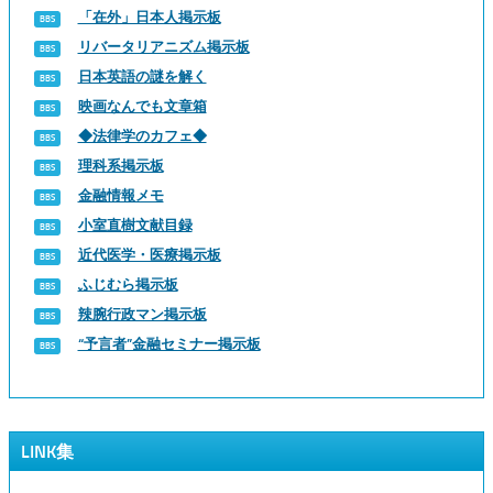
「在外」日本人掲示板
リバータリアニズム掲示板
日本英語の謎を解く
映画なんでも文章箱
◆法律学のカフェ◆
理科系掲示板
金融情報メモ
小室直樹文献目録
近代医学・医療掲示板
ふじむら掲示板
辣腕行政マン掲示板
“予言者”金融セミナー掲示板
LINK集