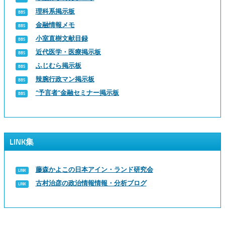
理科系掲示板
金融情報メモ
小室直樹文献目録
近代医学・医療掲示板
ふじむら掲示板
辣腕行政マン掲示板
“予言者”金融セミナー掲示板
LINK集
藤森かよこの日本アイン・ランド研究会
古村治彦の政治情報情報・分析ブログ