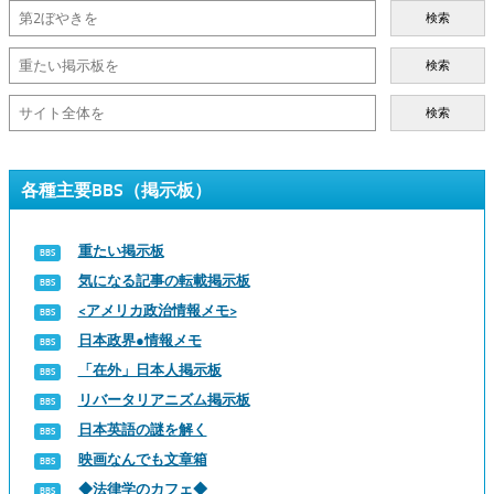
検索
検索
検索
各種主要BBS（掲示板）
重たい掲示板
気になる記事の転載掲示板
<アメリカ政治情報メモ>
日本政界●情報メモ
「在外」日本人掲示板
リバータリアニズム掲示板
日本英語の謎を解く
映画なんでも文章箱
◆法律学のカフェ◆