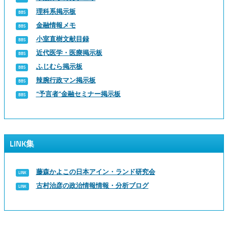
理科系掲示板
金融情報メモ
小室直樹文献目録
近代医学・医療掲示板
ふじむら掲示板
辣腕行政マン掲示板
“予言者”金融セミナー掲示板
LINK集
藤森かよこの日本アイン・ランド研究会
古村治彦の政治情報情報・分析ブログ