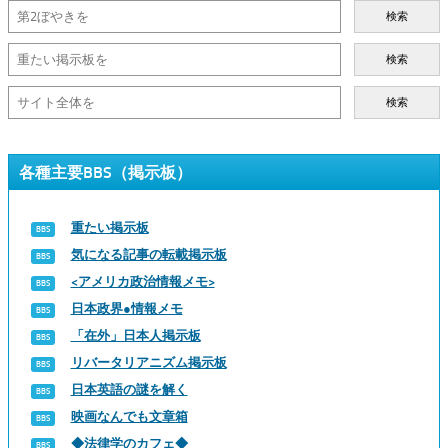
検索
検索
検索
各種主要BBS（掲示板）
重たい掲示板
気になる記事の転載掲示板
<アメリカ政治情報メモ>
日本政界●情報メモ
「在外」日本人掲示板
リバータリアニズム掲示板
日本英語の謎を解く
映画なんでも文章箱
◆法律学のカフェ◆