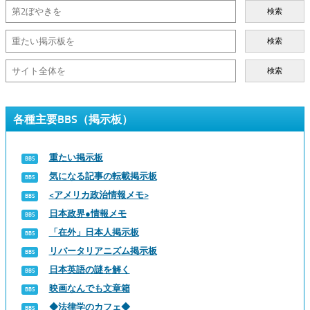
検索
検索
検索
各種主要BBS（掲示板）
重たい掲示板
気になる記事の転載掲示板
<アメリカ政治情報メモ>
日本政界●情報メモ
「在外」日本人掲示板
リバータリアニズム掲示板
日本英語の謎を解く
映画なんでも文章箱
◆法律学のカフェ◆