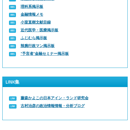
理科系掲示板
金融情報メモ
小室直樹文献目録
近代医学・医療掲示板
ふじむら掲示板
辣腕行政マン掲示板
“予言者”金融セミナー掲示板
LINK集
藤森かよこの日本アイン・ランド研究会
古村治彦の政治情報情報・分析ブログ