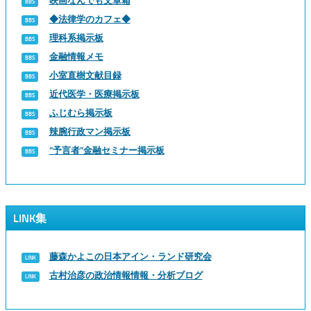
映画なんでも文章箱
◆法律学のカフェ◆
理科系掲示板
金融情報メモ
小室直樹文献目録
近代医学・医療掲示板
ふじむら掲示板
辣腕行政マン掲示板
“予言者”金融セミナー掲示板
LINK集
藤森かよこの日本アイン・ランド研究会
古村治彦の政治情報情報・分析ブログ