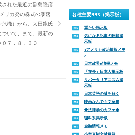
載された最近の副島隆彦
メリカ発の株式の暴落
各種主要BBS（掲示板）
ン危機）から、太田龍氏
重たい掲示板
について、まで。最新の
気になる記事の転載掲
示板
００７．８．３０
<アメリカ政治情報メモ
>
日本政界●情報メモ
「在外」日本人掲示板
リバータリアニズム掲
示板
日本英語の謎を解く
映画なんでも文章箱
◆法律学のカフェ◆
理科系掲示板
金融情報メモ
小室直樹文献目録