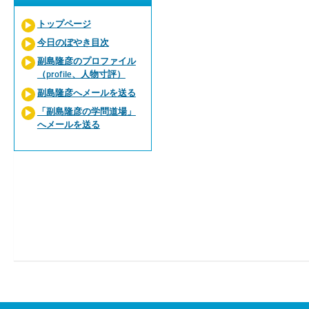
トップページ
今日のぼやき目次
副島隆彦のプロファイル
（profile、人物寸評）
副島隆彦へメールを送る
「副島隆彦の学問道場」
へメールを送る