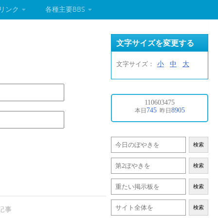
リンク
各種主要BBS
文字サイズを変更する
小
中
大
文字サイズ：
検索
検索
検索
検索
記事