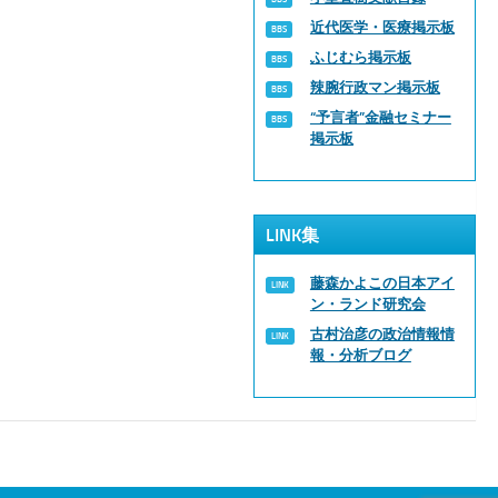
近代医学・医療掲示板
ふじむら掲示板
辣腕行政マン掲示板
“予言者”金融セミナー
掲示板
LINK集
藤森かよこの日本アイ
ン・ランド研究会
古村治彦の政治情報情
報・分析ブログ