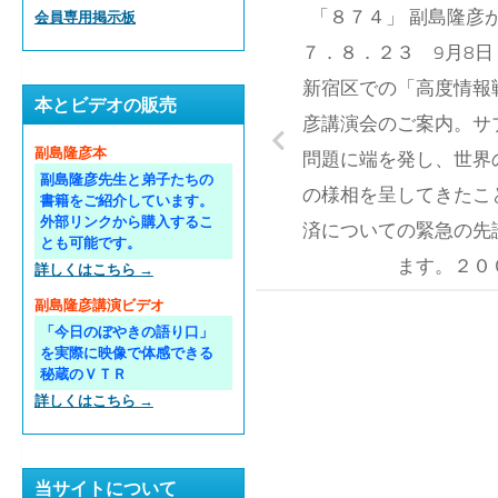
「８７４」 副島隆彦
会員専用掲示板
７．８．２３ 9月8
新宿区での「高度情報
本とビデオの販売
彦講演会のご案内。サ
副島隆彦本
問題に端を発し、世界
副島隆彦先生と弟子たちの
の様相を呈してきたこ
書籍をご紹介しています。
外部リンクから購入するこ
済についての緊急の先
とも可能です。
ます。２０
詳しくはこちら →
副島隆彦講演ビデオ
「今日のぼやきの語り口」
を実際に映像で体感できる
秘蔵のＶＴＲ
詳しくはこちら →
当サイトについて