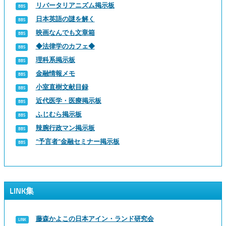
リバータリアニズム掲示板
日本英語の謎を解く
映画なんでも文章箱
◆法律学のカフェ◆
理科系掲示板
金融情報メモ
小室直樹文献目録
近代医学・医療掲示板
ふじむら掲示板
辣腕行政マン掲示板
“予言者”金融セミナー掲示板
LINK集
藤森かよこの日本アイン・ランド研究会