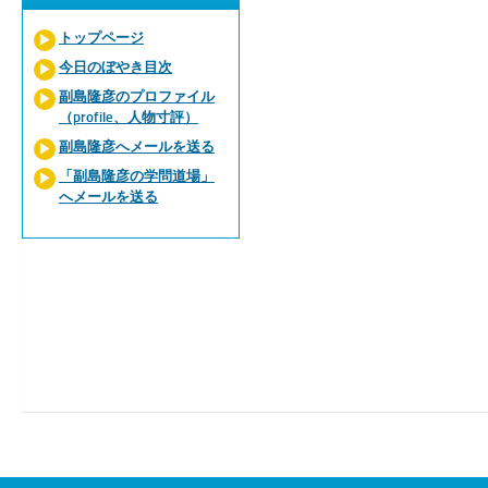
トップページ
今日のぼやき目次
副島隆彦のプロファイル
（profile、人物寸評）
副島隆彦へメールを送る
「副島隆彦の学問道場」
へメールを送る