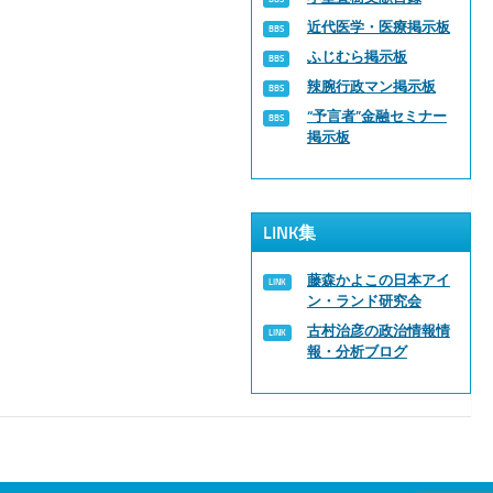
近代医学・医療掲示板
ふじむら掲示板
辣腕行政マン掲示板
“予言者”金融セミナー
掲示板
LINK集
藤森かよこの日本アイ
ン・ランド研究会
古村治彦の政治情報情
報・分析ブログ