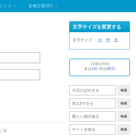
リンク
各種主要BBS
文字サイズを変更する
小
中
大
文字サイズ：
検索
検索
検索
検索
記事