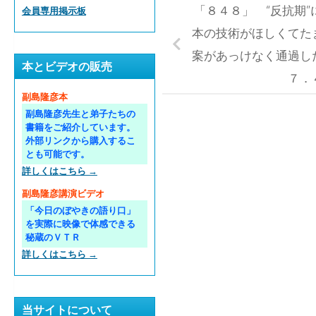
「８４８」 “反抗期
会員専用掲示板
本の技術がほしくてた
案があっけなく通過し
本とビデオの販売
７．
副島隆彦本
副島隆彦先生と弟子たちの
書籍をご紹介しています。
外部リンクから購入するこ
とも可能です。
詳しくはこちら →
副島隆彦講演ビデオ
「今日のぼやきの語り口」
を実際に映像で体感できる
秘蔵のＶＴＲ
詳しくはこちら →
当サイトについて