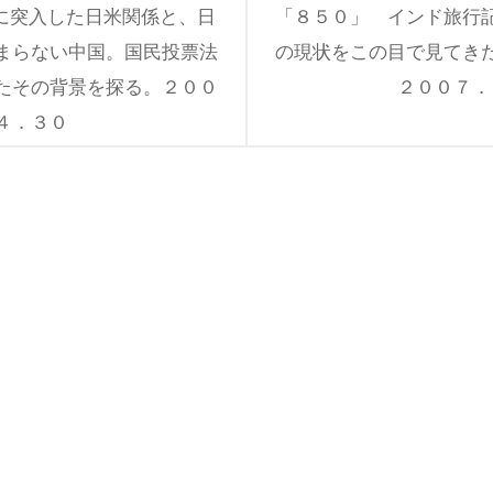
”に突入した日米関係と、日
「８５０」 インド旅行
まらない中国。国民投票法
の現状をこの目で見てき
たその背景を探る。２００
２００７．
４．３０