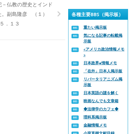
記－仏教の歴史とインド
た。副島隆彦 （１）
各種主要BBS（掲示板）
５．１３
重たい掲示板
気になる記事の転載掲
示板
<アメリカ政治情報メモ
>
日本政界●情報メモ
「在外」日本人掲示板
リバータリアニズム掲
示板
日本英語の謎を解く
映画なんでも文章箱
◆法律学のカフェ◆
理科系掲示板
金融情報メモ
小室直樹文献目録