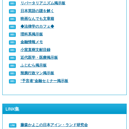
リバータリアニズム掲示板
日本英語の謎を解く
映画なんでも文章箱
◆法律学のカフェ◆
理科系掲示板
金融情報メモ
小室直樹文献目録
近代医学・医療掲示板
ふじむら掲示板
辣腕行政マン掲示板
“予言者”金融セミナー掲示板
LINK集
藤森かよこの日本アイン・ランド研究会