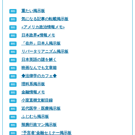
重たい掲示板
気になる記事の転載掲示板
<アメリカ政治情報メモ>
日本政界●情報メモ
「在外」日本人掲示板
リバータリアニズム掲示板
日本英語の謎を解く
映画なんでも文章箱
◆法律学のカフェ◆
理科系掲示板
金融情報メモ
小室直樹文献目録
近代医学・医療掲示板
ふじむら掲示板
辣腕行政マン掲示板
“予言者”金融セミナー掲示板